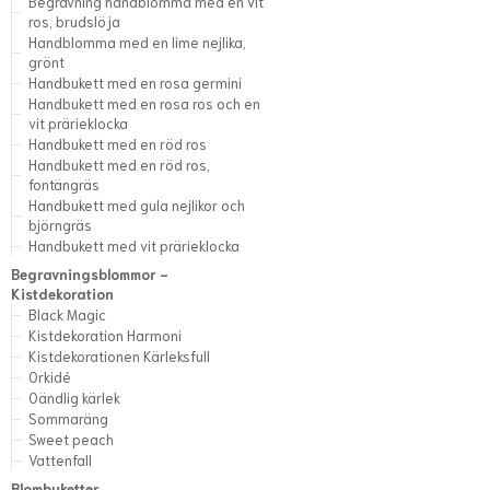
Begravning handblomma med en vit
ros, brudslöja
Handblomma med en lime nejlika,
grönt
Handbukett med en rosa germini
Handbukett med en rosa ros och en
vit prärieklocka
Handbukett med en röd ros
Handbukett med en röd ros,
fontängräs
Handbukett med gula nejlikor och
björngräs
Handbukett med vit prärieklocka
Begravningsblommor -
Kistdekoration
Black Magic
Kistdekoration Harmoni
Kistdekorationen Kärleksfull
Orkidé
Oändlig kärlek
Sommaräng
Sweet peach
Vattenfall
Blombuketter