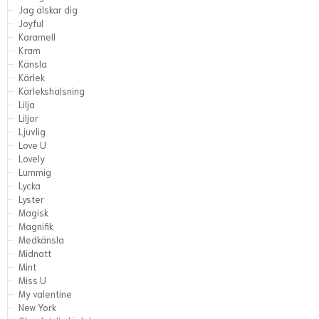
Jag älskar dig
Joyful
Karamell
Kram
Känsla
Kärlek
Kärlekshälsning
Lilja
Liljor
Ljuvlig
Love U
Lovely
Lummig
Lycka
Lyster
Magisk
Magnifik
Medkänsla
Midnatt
Mint
Miss U
My valentine
New York