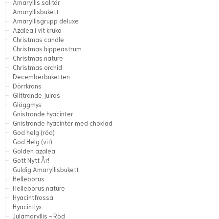
Amaryllis solitär
Amaryllisbukett
Amaryllisgrupp deluxe
Azalea i vit kruka
Christmas candle
Christmas hippeastrum
Christmas nature
Christmas orchid
Decemberbuketten
Dörrkrans
Glittrande julros
Glöggmys
Gnistrande hyacinter
Gnistrande hyacinter med choklad
God helg (röd)
God Helg (vit)
Golden azalea
Gott Nytt År!
Guldig Amaryllisbukett
Helleborus
Helleborus nature
Hyacintfrossa
Hyacintlyx
Julamaryllis - Röd