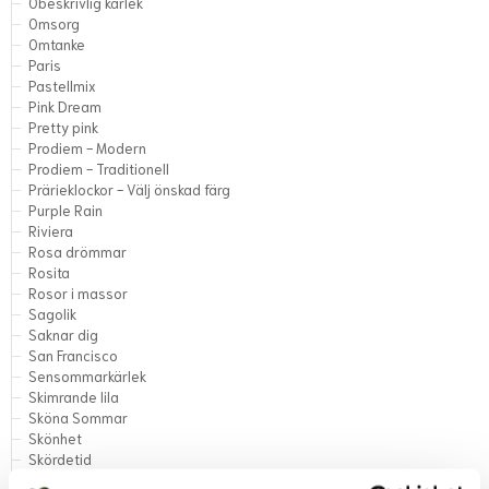
Obeskrivlig kärlek
Omsorg
Omtanke
Paris
Pastellmix
Pink Dream
Pretty pink
Prodiem - Modern
Prodiem - Traditionell
Prärieklockor - Välj önskad färg
Purple Rain
Riviera
Rosa drömmar
Rosita
Rosor i massor
Sagolik
Saknar dig
San Francisco
Sensommarkärlek
Skimrande lila
Sköna Sommar
Skönhet
Skördetid
Smaragd