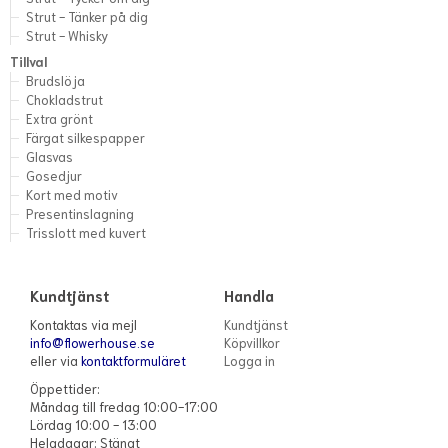
Strut - Tänker på dig
Strut - Whisky
Tillval
Brudslöja
Chokladstrut
Extra grönt
Färgat silkespapper
Glasvas
Gosedjur
Kort med motiv
Presentinslagning
Trisslott med kuvert
Kundtjänst
Handla
Kontaktas via mejl
Kundtjänst
info@flowerhouse.se
Köpvillkor
eller via
kontaktformuläret
Logga in
Öppettider:
Måndag till fredag 10:00-17:00
Lördag 10:00 - 13:00
Helgdagar: Stängt