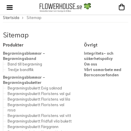
Startsida
Sitemap
Sitemap
Produkter
Övrigt
Begravningsblommor -
Integritets- och
Begravningsband
säkerhetspolicy
Band till begravning
Om oss
Tredje bandflik
Vårt samarbete med
Barncancerfonden
Begravningsblommor -
Begravningsbuketter
Begravningsbukett Evig saknad
Begravningsbukett Floristens val gul
Begravningsbukett Floristens val lila
Begravningsbukett Floristens val
rosa
Begravningsbukett Floristens val vitt
Begravningsbukett Fridfull vila bukett
Begravningsbukett Färggrann