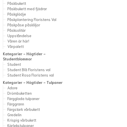
Påskbukett
Påskbukett med fjädrar
Påskglädje
Påskplantering Floristens Val
Påskpåse påskliljor
Påsksolitär
Uppståndelse
Våren är här!
Vårpalett
Kategorier - Högtider -
Studentblommor
Student
Student Blå Floristens val
Student Rosa Floristens val
Kategorier - Högtider - Tulpaner
Adore
Drömbuketten
Färgglada tulpaner
Färggrann
Färgstark vårbukett
Gredelin
Krispig vårbukett
Kärlekstulpaner