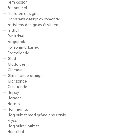
Fem kyssar
Fenomenal
Floristen designar
Floristens design av romantik
Foristens design av årstiden
Fridfull
Fyrverkeri
Färgsprak
Försommarkärlek
Förtrollande
Glad
Glada germini
Glamour
Glimmrande orange
Glänsande
Gnistrande
Happy
Harmoni
Hearts
Hemmamys
Hög bukett med gröna anastasia
kryss
Hög stilren bukett
Höstglöd