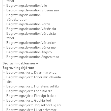
farväl
Begravningsdekoration Vila
Begravningsdekoration Vit som snö
Begravningsdekoration
Vårdekoration
Begravningsdekoration Vårfin
Begravningsdekoration Vårkänsla
Begravningsdekoration Vårt sista
farväl
Begravningsdekoration Vårtecken
Begravningsdekoration Vårvärme
Begravningsdekoration Ängsro
Begravningsdekoration Ängsro rosa
Begravningsblommor -
Begravningshjärtan
Begravningshjärta Du är min enda
Begravningshjärta Farväl min älskade
vän
Begravningshjärta Floristens val lila
Begravningshjärta För alltid din
Begravningshjärta Förevigt älskad
Begravningshjärta Godhjärtad
Begravningshjärta Jag saknar Dig så
Begravningshjärta Ljuva drömmar