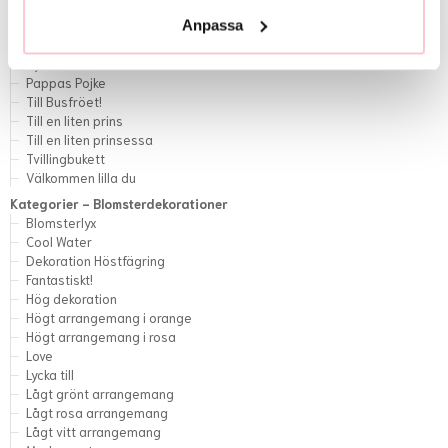
Anpassa
Kategorier - Blommor till nyfödda
Grattis till åttonde underverket
Nyfödd
Pappas Pojke
Till Busfröet!
Till en liten prins
Till en liten prinsessa
Tvillingbukett
Välkommen lilla du
Kategorier - Blomsterdekorationer
Blomsterlyx
Cool Water
Dekoration Höstfägring
Fantastiskt!
Hög dekoration
Högt arrangemang i orange
Högt arrangemang i rosa
Love
Lycka till
Lågt grönt arrangemang
Lågt rosa arrangemang
Lågt vitt arrangemang