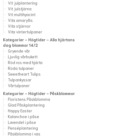
Vit julplantering
Vit julstjärna
Vit multihyacint
Vita amaryllis
Vita stjärnor
Vita vintertulpaner
Kategorier - Högtider - Alla hjärtans
dag blommor 14/2
Gryende vår
Ljuvlig vårbukett
Röd ros med hjärta
Röda tulpaner
Sweetheart Tulips
Tulpankyssar
Vårtulpaner
Kategorier - Högtider - Påskblommor
Floristens Påskblomma
Glad Påskplantering
Happy Easter
Kalanchoe i påse
Lavendel i påse
Penséplantering
Påskblomma i vas