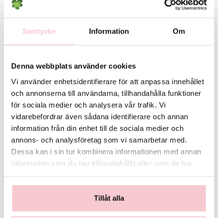
Smickra
Sol och hav
Solstråle
Samtycke
Information
Om
Sommarbukett
Sparkling
Spring
Stilfull
Denna webbplats använder cookies
Strålande
Sundown
Vi använder enhetsidentifierare för att anpassa innehållet
Sunny
och annonserna till användarna, tillhandahålla funktioner
Sweet dreams
för sociala medier och analysera vår trafik. Vi
Sweetheart
vidarebefordrar även sådana identifierare och annan
Säsongens blommor
Söt
information från din enhet till de sociala medier och
Tre små ord
annons- och analysföretag som vi samarbetar med.
Tro och hopp
Dessa kan i sin tur kombinera informationen med annan
Twilight
Tänker på dig
information som du har tillhandahållit eller som de har
Underbar
samlat in när du har använt deras tjänster.
Vild sommar
Violett
Tillåt alla
Värme
Ögonfröjd
Önskedröm