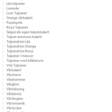
Lila tulpaner
Lovande
Love Tulpaner
Orange vårbukett
Purplepink
Rosa Tulpaner
Skapa din egen tulpanbukett
Tulpan anemone bukett
Tulpandröm Lila
Tulpandröm Orange
Tulpandröm Rosa
Tulpaner i massor
Tulpaner med blåbärsris
Vita Tulpaner
Vårbukett
Vårcharm
Vårdrömmar
Vårglimt
Vårhälsning
Vårkänsla
Vårlängtan
Vårromantik
Vårtecken