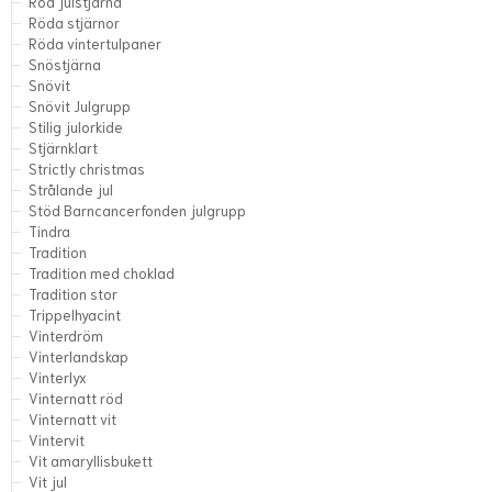
Röd julstjärna
Röda stjärnor
Röda vintertulpaner
Snöstjärna
Snövit
Snövit Julgrupp
Stilig julorkide
Stjärnklart
Strictly christmas
Strålande jul
Stöd Barncancerfonden julgrupp
Tindra
Tradition
Tradition med choklad
Tradition stor
Trippelhyacint
Vinterdröm
Vinterlandskap
Vinterlyx
Vinternatt röd
Vinternatt vit
Vintervit
Vit amaryllisbukett
Vit jul