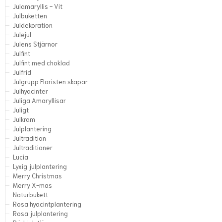
Julamaryllis - Vit
Julbuketten
Juldekoration
Julejul
Julens Stjärnor
Julfint
Julfint med choklad
Julfrid
Julgrupp Floristen skapar
Julhyacinter
Juliga Amaryllisar
Juligt
Julkram
Julplantering
Jultradition
Jultraditioner
Lucia
Lyxig julplantering
Merry Christmas
Merry X-mas
Naturbukett
Rosa hyacintplantering
Rosa julplantering