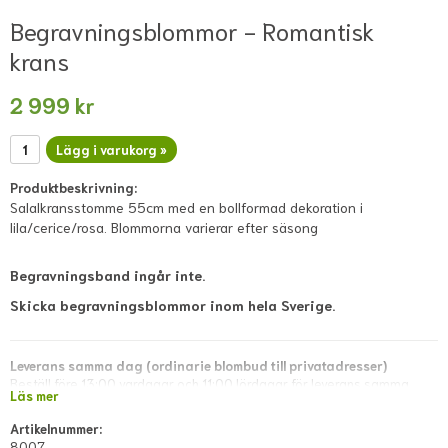
Begravningsblommor - Romantisk
krans
2 999 kr
Lägg i varukorg »
Produktbeskrivning:
Salalkransstomme 55cm med en bollformad dekoration i
lila/cerice/rosa. Blommorna varierar efter säsong
Begravningsband ingår inte.
Skicka begravningsblommor inom hela Sverige.
Leverans samma dag (ordinarie blombud till privatadresser)
Beställ före 13:00 vardagar och 11:00 lördagar för leverans samma
Läs mer
dag. Lokala avvikelser kan förekomma; dessa visas i direkt kassan eller
meddelas snarast via mejl efter lagd beställning.
Artikelnummer:
8007
Leverans samma dag (blombud till företagsadresser)