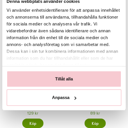
Denna webbplats använder cookies
Det exakta antalet blommor i buketten samt deras färgton kan variera
Rekommenderade tillbehör till denna produkt
beroende på dagspriser och lokalt utbud. Vid behov kan vissa
Vi använder enhetsidentifierare för att anpassa innehållet
blomsorter bytas ut mot likvärdiga alternativ men floristen säkerställer
och annonserna till användarna, tillhandahålla funktioner
alltid att bukettens färg, form och värde bevaras. Skulle detta inte vara
möjligt så kontaktas du innan leverans.
för sociala medier och analysera vår trafik. Vi
vidarebefordrar även sådana identifierare och annan
För fullständiga villkor, se:
https://www.flowerhouse.se/info/villkor/
information från din enhet till de sociala medier och
annons- och analysföretag som vi samarbetar med.
Dessa kan i sin tur kombinera informationen med annan
information som du har tillhandahållit eller som de har
samlat in när du har använt deras tjänster.
Tillåt alla
Anpassa
Handbukett med en
Handbukett med en röd
rosa germini
ros
129 kr
89 kr
Köp
Köp