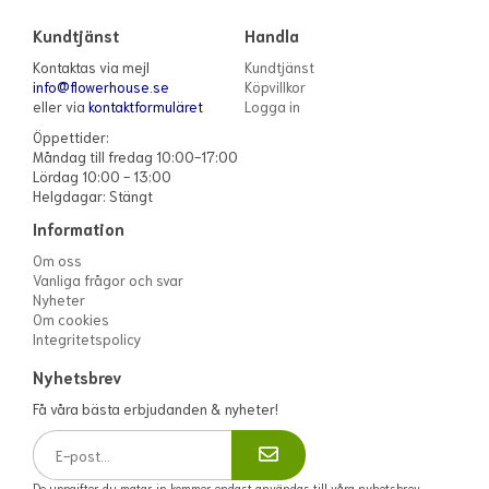
Kundtjänst
Handla
Kontaktas via mejl
Kundtjänst
info@flowerhouse.se
Köpvillkor
eller via
kontaktformuläret
Logga in
Öppettider:
Måndag till fredag 10:00-17:00
Lördag 10:00 - 13:00
Helgdagar: Stängt
Information
Om oss
Vanliga frågor och svar
Nyheter
Om cookies
Integritetspolicy
Nyhetsbrev
Få våra bästa erbjudanden & nyheter!
De uppgifter du matar in kommer endast användas till våra nyhetsbrev.