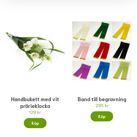
Handbukett med vit
Band till begravning
prärieklocka
295 kr
129 kr
Köp
Köp