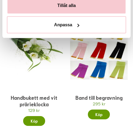
Tillåt alla
Anpassa
Handbukett med vit
Band till begravning
prärieklocka
295 kr
129 kr
Köp
Köp