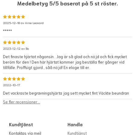
Medelbetyg 5/5 baserat på 5 st röster.
2025-12-18 av
Arne Leonard
*****
2023-12-12 av
Bo
Det finaste hjärtat någonsin . Jag är så glad och nöjd och fick mycket
beröm för den ! Den här hjärtat kommer jag beställa fler gånger vid
tillfälle. Proffsigt gjord , såå nöjd! En eloge till er.
2022-10-17
Det vackraste begravningshjärta jag sett mycket fint Väckte beundran
Se fler recensioner...
Kundtjänst
Handla
Kontaktas via mejl
Kundtjänst