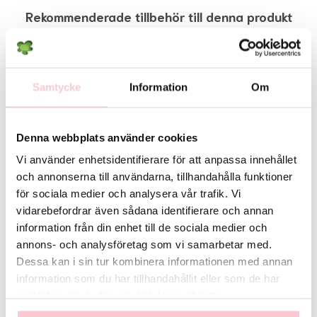
Det exakta antalet blommor i buketten samt deras färgton kan variera
Rekommenderade tillbehör till denna produkt
beroende på dagspriser och lokalt utbud. Vid behov kan vissa
blomsorter bytas ut mot likvärdiga alternativ men floristen säkerställer
alltid att bukettens färg, form och värde bevaras. Skulle detta inte vara
möjligt så kontaktas du innan leverans.
Samtycke
Information
Om
För fullständiga villkor, se:
https://www.flowerhouse.se/info/villkor/
Denna webbplats använder cookies
Vi använder enhetsidentifierare för att anpassa innehållet
och annonserna till användarna, tillhandahålla funktioner
för sociala medier och analysera vår trafik. Vi
vidarebefordrar även sådana identifierare och annan
information från din enhet till de sociala medier och
annons- och analysföretag som vi samarbetar med.
Handbukett med en
Handbukett med en röd
Dessa kan i sin tur kombinera informationen med annan
rosa germini
ros
information som du har tillhandahållit eller som de har
129 kr
89 kr
samlat in när du har använt deras tjänster.
Köp
Köp