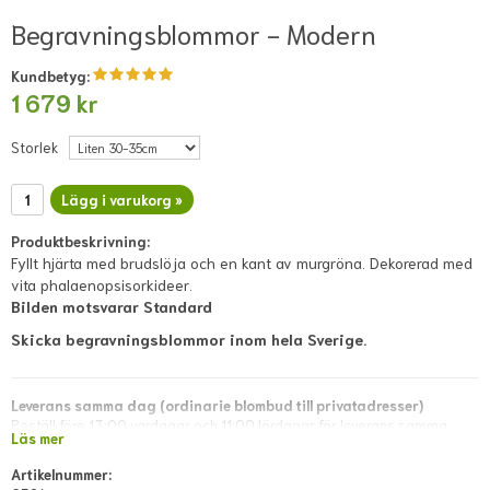
Begravningsblommor - Modern
Kundbetyg:
1 679 kr
Storlek
Lägg i varukorg »
Produktbeskrivning:
Fyllt hjärta med brudslöja och en kant av murgröna. Dekorerad med
vita phalaenopsisorkideer.
Bilden motsvarar Standard
Skicka begravningsblommor inom hela Sverige.
Leverans samma dag (ordinarie blombud till privatadresser)
Beställ före 13:00 vardagar och 11:00 lördagar för leverans samma
Läs mer
dag. Lokala avvikelser kan förekomma; dessa visas i direkt kassan eller
meddelas snarast via mejl efter lagd beställning.
Artikelnummer: