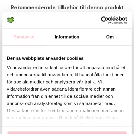
Det exakta antalet blommor i buketten samt deras färgton kan variera
Rekommenderade tillbehör till denna produkt
beroende på dagspriser och lokalt utbud. Vid behov kan vissa
blomsorter bytas ut mot likvärdiga alternativ men floristen säkerställer
alltid att bukettens färg, form och värde bevaras. Skulle detta inte vara
möjligt så kontaktas du innan leverans.
Samtycke
Information
Om
För fullständiga villkor, se:
https://www.flowerhouse.se/info/villkor/
Denna webbplats använder cookies
Vi använder enhetsidentifierare för att anpassa innehållet
och annonserna till användarna, tillhandahålla funktioner
för sociala medier och analysera vår trafik. Vi
vidarebefordrar även sådana identifierare och annan
information från din enhet till de sociala medier och
annons- och analysföretag som vi samarbetar med.
Handbukett med en
Handbukett med en röd
Dessa kan i sin tur kombinera informationen med annan
rosa germini
ros
information som du har tillhandahållit eller som de har
129 kr
89 kr
samlat in när du har använt deras tjänster.
Köp
Köp