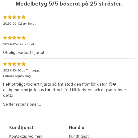
Medelbetyg 5/5 baserat på 25 st röster.
2025-02-02 av
Bengt
2024-12-02 av
Ingela
Otroligt vackert hjärta!
2024-10-26 av
Till pappa
Håkans begravning
Helt otroligt vackert hjärta så fint stod den framför kistan 🥺❤️
alltigenom nöjd Jesus kärlek och frid till floristen och dig som löser
detta
Se fler recensioner...
Kundtjänst
Handla
Kontaktas via mejl
Kundtjänst