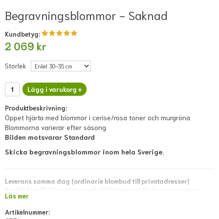
Begravningsblommor - Saknad
Kundbetyg:
2 069 kr
Storlek
Lägg i varukorg »
Produktbeskrivning:
Öppet hjärta med blommor i cerise/rosa toner och murgröna.
Blommorna varierar efter säsong.
Bilden motsvarar Standard
Skicka begravningsblommor inom hela Sverige.
Leverans samma dag (ordinarie blombud till privatadresser)
Beställ före 13:00 vardagar och 11:00 lördagar för leverans samma
Läs mer
dag. Lokala avvikelser kan förekomma; dessa visas i direkt kassan eller
meddelas snarast via mejl efter lagd beställning.
Artikelnummer: