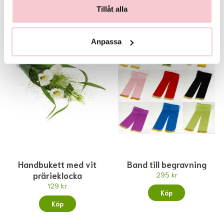
Tillåt alla
Anpassa
Handbukett med vit
Band till begravning
prärieklocka
295 kr
129 kr
Köp
Köp