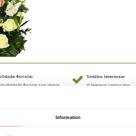
bildade florister
Snabba leveranser
tid utbildade florister som skapar
Vi levererar samma dag.
etterna.
Information
Rekommenderade tillbehör till denna produkt