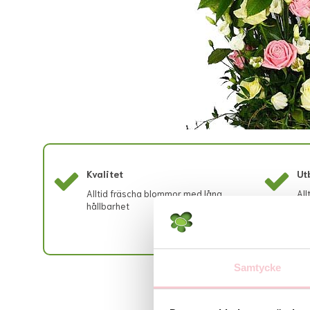
Kvalitet
Ut
Alltid fräscha blommor med lång
All
hållbarhet
buk
Samtycke