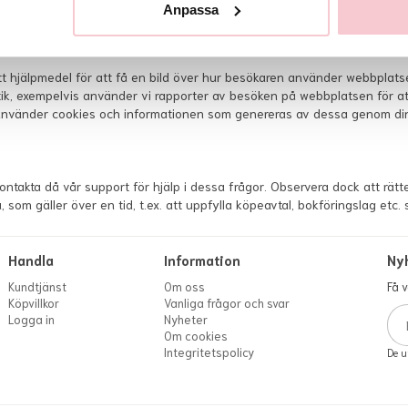
 inte till personligt identifierbar information på vår webbplats. Använd
Anpassa
åta cookies så kan användaren välja att ändra inställningar i användare
 hjälpmedel för att få en bild över hur besökaren använder webbplats
ik, exempelvis använder vi rapporter av besöken på webbplatsen för att
 använder cookies och informationen som genereras av dessa genom din
ntakta då vår support för hjälp i dessa frågor. Observera dock att rätte
, som gäller över en tid, t.ex. att uppfylla köpeavtal, bokföringslag etc
Handla
Information
Ny
Kundtjänst
Om oss
Få 
Köpvillkor
Vanliga frågor och svar
Logga in
Nyheter
Om cookies
Integritetspolicy
De u