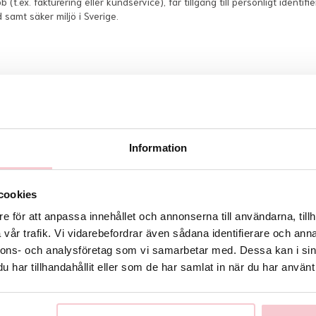
 (t.ex. fakturering eller kundservice), får tillgång till personligt ident
 samt säker miljö i Sverige.
trång eller en oavsiktlig förlust av uppgifter, finns rutiner hos Blommor 
Information
gt identifierbar information till utomstående parter. Som utomstående par
cookies
bokföringsbyrå) samt officiella samarbetspartners som exempelvis betal
e för att anpassa innehållet och annonserna till användarna, tillh
vår trafik. Vi vidarebefordrar även sådana identifierare och anna
nnons- och analysföretag som vi samarbetar med. Dessa kan i sin
 betalningar via hemsidan. Inga uppgifter sparas av Blommor online Sve
har tillhandahållit eller som de har samlat in när du har använt 
dentifierar återkommande besökare. Dessutom förbättrar våra cookies 