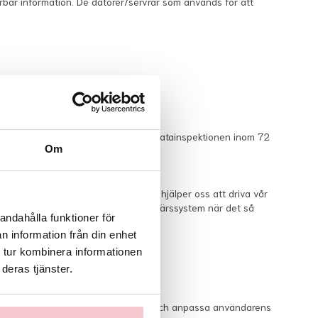
ifierbar information. De datorer/servrar som används för att
online Sverige AB att anmäla det till Datainspektionen inom 72
Om
t räknas inte betrodd tredjepart som hjälper oss att driva vår
ningsleverantörer, TA system samt affärssystem när det så
andahålla funktioner för
n information från din enhet
 tur kombinera informationen
rige AB.
deras tjänster.
användarupplevelsen genom att spåra och anpassa användarens