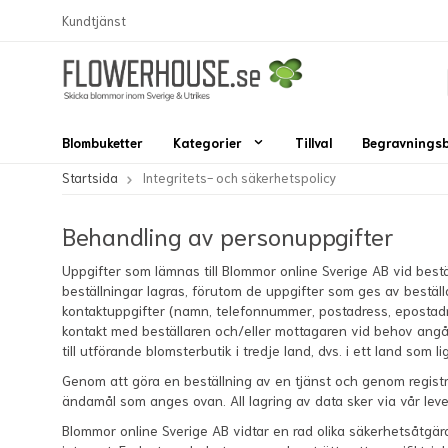
Kundtjänst
Blombuketter
Kategorier
Tillval
Begravnings
Startsida
Integritets- och säkerhetspolicy
Behandling av personuppgifter
Uppgifter som lämnas till Blommor online Sverige AB vid bestä
beställningar lagras, förutom de uppgifter som ges av bestäl
kontaktuppgifter (namn, telefonnummer, postadress, epostadre
kontakt med beställaren och/eller mottagaren vid behov ang
till utförande blomsterbutik i tredje land, dvs. i ett land som 
Genom att göra en beställning av en tjänst och genom registr
ändamål som anges ovan. All lagring av data sker via vår lev
Blommor online Sverige AB vidtar en rad olika säkerhetsåtgär