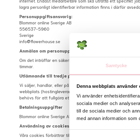
internet. Endast medarbetare som ska uträtta ett specifikt jobb
lagra personligt identifierbar information finns i därför avsedd
Personuppgiftsansvarig:
Blommor online Sverige AB
556537-5960
Sverige
info@flowerhouse.se
Anmälan om personuppgiftsincident
Om det inträffar en säkerhetsincident, till exempel ett datain
Samtycke
timmar.
Utlämnande till tredje part
Vi säljer, handlar, eller på annat sätt överför, inte personli
Denna webbplats använder 
webbplats (hostingleverantör) eller vårt företag (revisor & 
Vi använder enhetsidentifierar
behövs för att fullgöra ett beställt åtagande.
sociala medier och analysera 
Betalningsuppgifter
till de sociala medier och a
Blommor online Sverige AB använder externa leverantörer för
med annan information som du 
Användning av cookies
Våra cookies förbättrar tillgången till vår webbplats och i