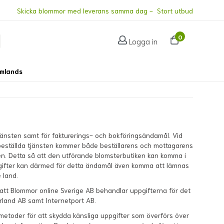
Skicka blommor med leverans samma dag - Stort utbud
0
Logga in
omlands
 tjänsten samt för fakturerings- och bokföringsändamål. Vid
n beställda tjänsten kommer både beställarens och mottagarens
ken. Detta så att den utförande blomsterbutiken kan komma i
pgifter kan därmed för detta ändamål även komma att lämnas
 land.
 att Blommor online Sverige AB behandlar uppgifterna för det
erland AB samt Internetport AB.
smetoder för att skydda känsliga uppgifter som överförs över