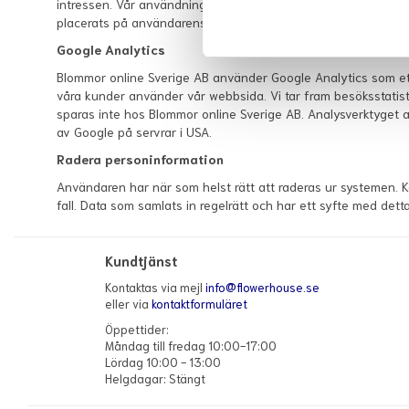
intressen. Vår användning av cookies kopplas över huvud taget
placerats på användarens dator. Om användaren inte vill till
Google Analytics
Blommor online Sverige AB använder Google Analytics som ett
våra kunder använder vår webbsida. Vi tar fram besöksstatist
sparas inte hos Blommor online Sverige AB. Analysverktyget
av Google på servrar i USA.
Radera personinformation
Användaren har när som helst rätt att raderas ur systemen. Ko
fall. Data som samlats in regelrätt och har ett syfte med detta
Kundtjänst
Kontaktas via mejl
info@flowerhouse.se
eller via
kontaktformuläret
Öppettider:
Måndag till fredag 10:00-17:00
Lördag 10:00 - 13:00
Helgdagar: Stängt