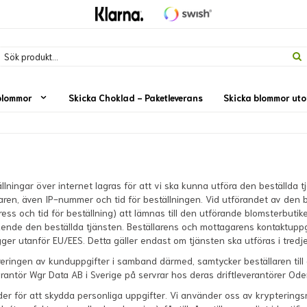
blommor
Skicka Choklad - Paketleverans
Skicka blommor ut
llningar över internet lagras för att vi ska kunna utföra den beställda
laren, även IP-nummer och tid för beställningen. Vid utförandet av de
ss och tid för beställning) att lämnas till den utförande blomsterbuti
ående den beställda tjänsten. Beställarens och mottagarens kontaktup
ligger utanför EU/EES. Detta gäller endast om tjänsten ska utföras i tredje
eringen av kunduppgifter i samband därmed, samtycker beställaren till
erantör Wgr Data AB i Sverige på servrar hos deras driftleverantörer Od
der för att skydda personliga uppgifter. Vi använder oss av kryptering