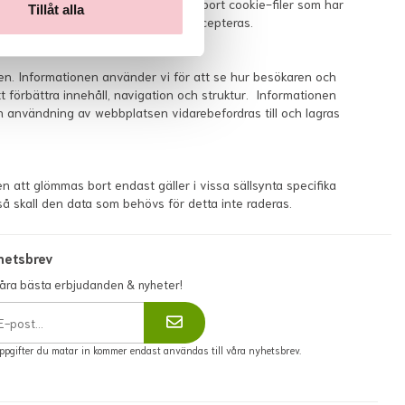
aren kan när som helst välja att ta bort cookie-filer som har
Tillåt alla
ns webbläsare så att cookies inte accepteras.
en. Informationen använder vi för att se hur besökaren och
 förbättra innehåll, navigation och struktur. Informationen
 användning av webbplatsen vidarebefordras till och lagras
n att glömmas bort endast gäller i vissa sällsynta specifika
. så skall den data som behövs för detta inte raderas.
hetsbrev
våra bästa erbjudanden & nyheter!
ppgifter du matar in kommer endast användas till våra nyhetsbrev.