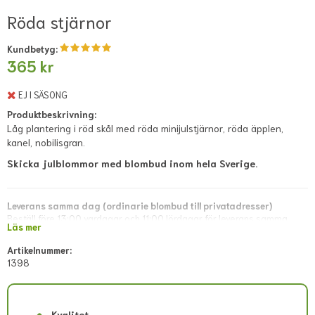
Röda stjärnor
Kundbetyg:
365 kr
EJ I SÄSONG
Produktbeskrivning:
Låg plantering i röd skål med röda minijulstjärnor, röda äpplen,
kanel, nobilisgran.
Skicka julblommor med blombud inom hela Sverige.
Leverans samma dag (ordinarie blombud till privatadresser)
Beställ före 13:00 vardagar och 11:00 lördagar för leverans samma
Läs mer
dag. Lokala avvikelser kan förekomma; dessa visas i direkt kassan eller
meddelas snarast via mejl efter lagd beställning.
Artikelnummer:
1398
Leverans samma dag (blombud till företagsadresser)
Beställ före 11:00 vardagar. Lokala avvikelser kan förekomma; dessa
visas i direkt kassan eller meddelas snarast via mejl efter lagd
beställning.
Kvalitet