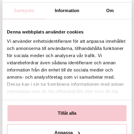
möjligt så kontaktas du innan leverans.
Samtycke
Information
Om
För fullständiga villkor, se:
https://www.flowerhouse.se/info/villkor/
Denna webbplats använder cookies
Vi använder enhetsidentifierare för att anpassa innehållet
och annonserna till användarna, tillhandahålla funktioner
för sociala medier och analysera vår trafik. Vi
vidarebefordrar även sådana identifierare och annan
information från din enhet till de sociala medier och
annons- och analysföretag som vi samarbetar med.
Glasvas
Chokladstrut
Dessa kan i sin tur kombinera informationen med annan
125 kr
99 kr
information som du har tillhandahållit eller som de har
samlat in när du har använt deras tjänster.
Köp
Köp
Tillåt alla
Anpassa