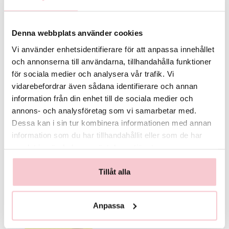
alltid att bukettens färg, form och värde bevaras. Skulle detta inte vara
möjligt så kontaktas du innan leverans.
Denna webbplats använder cookies
För fullständiga villkor, se:
https://www.flowerhouse.se/info/villkor/
Vi använder enhetsidentifierare för att anpassa innehållet
och annonserna till användarna, tillhandahålla funktioner
för sociala medier och analysera vår trafik. Vi
vidarebefordrar även sådana identifierare och annan
information från din enhet till de sociala medier och
annons- och analysföretag som vi samarbetar med.
Dessa kan i sin tur kombinera informationen med annan
information som du har tillhandahållit eller som de har
samlat in när du har använt deras tjänster.
Glasvas
Chokladstrut
125 kr
99 kr
Tillåt alla
Köp
Köp
Anpassa