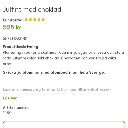
Julfint med choklad
Kundbetyg:
525 kr
EJ I SÄSONG
Produktbeskrivning:
Plantering i röd rund skål med röda minijulstjärnor, mossa och stora
röda julgranskulor. Inkl choklad. Chokladen kan variera på olika
orter.
Skicka julblommor med blombud inom hela Sverige.
Leverans samma dag (ordinarie blombud till privatadresser)
Beställ före 13:00 vardagar och 11:00 lördagar för leverans samma
Läs mer
dag. Lokala avvikelser kan förekomma; dessa visas i direkt kassan eller
meddelas snarast via mejl efter lagd beställning.
Artikelnummer:
1280
Leverans samma dag (blombud till företagsadresser)
Beställ före 11:00 vardagar. Lokala avvikelser kan förekomma; dessa
visas i direkt kassan eller meddelas snarast via mejl efter lagd