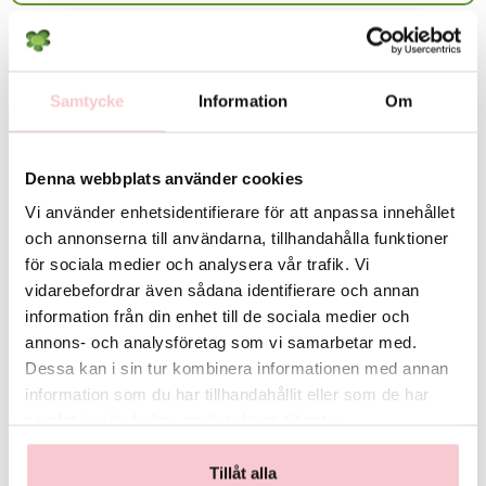
Lokala avvikelser gällande utbud/sortiment:
Det exakta antalet blommor i buketten samt deras färgton kan variera
Rekommenderade tillbehör till denna produkt
beroende på dagspriser och lokalt utbud. Vid behov kan vissa
blomsorter bytas ut mot likvärdiga alternativ men floristen säkerställer
Samtycke
Information
Om
alltid att bukettens färg, form och värde bevaras. Skulle detta inte vara
möjligt så kontaktas du innan leverans.
Denna webbplats använder cookies
För fullständiga villkor, se:
https://www.flowerhouse.se/info/villkor/
Vi använder enhetsidentifierare för att anpassa innehållet
och annonserna till användarna, tillhandahålla funktioner
för sociala medier och analysera vår trafik. Vi
vidarebefordrar även sådana identifierare och annan
information från din enhet till de sociala medier och
annons- och analysföretag som vi samarbetar med.
Dessa kan i sin tur kombinera informationen med annan
information som du har tillhandahållit eller som de har
Handbukett med en
Handbukett med en röd
samlat in när du har använt deras tjänster.
rosa germini
ros
129 kr
89 kr
Tillåt alla