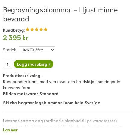
Begravningsblommor - I ljust minne
bevarad
Kundbetyg:
2 395 kr
Storlek
Lägg i varukorg »
Produktbeskrivning:
Rundbunden krans med vita rosor och brudslöja som ringar in
kransens form.
Bilden motsvarar Standard
Skicka begravningsblommor inom hela Sverige.
Leverans samma dag (ordinarie blombud till privatadresser)
Beställ före 13:00 vardagar och 11:00 lördagar för leverans samma
Läs mer
dag. Lokala avvikelser kan förekomma; dessa visas i direkt kassan eller