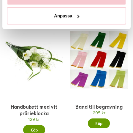
Köp
Köp
Anpassa
Handbukett med vit
Band till begravning
prärieklocka
295 kr
129 kr
Köp
Köp