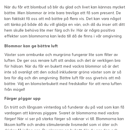
När du får ett blombud så blir du glad och livet kan kännas mycket
bättre. Men blommor är inte bara trevliga att få som present. De
kan faktiskt få oss att må bättre på flera vis. Det kan vara något
att tänka på både då du vill glädja en vän, och då du inser att ditt
hem skulle behöva lite mer färg och liv. Här är några positiva
effekter som blommorna kan leda till då de finns i vår omgivning.
Blommor kan ge bättre luft
Växter som ormbunke och murgröna fungerar lite som filter av
luften. De ger oss renare luft att andas och det är verkligen bra
för hälsan. När du får en bukett med vackra blommor så är det
inte så ovanligt att den också inkluderar gröna växter som är så
bra för dig och din omgivning. Bättre luft får oss givetvis att må
bättre. Välj en blomsterbukett med fredskallor för att rena luften
från mögel!
Färger piggar upp
En trött och långsam vinterdag så funderar du på vad som kan få
vardagen att kännas piggare. Svaret är blommorna med vackra
färger! När vi ser på starka färger så vaknar vi till. Blommorna kan
liksom kaffe och andra stimulerande livsmedel som vi äter och