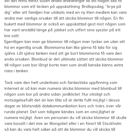
att det finns minst tusen andra anledningar till att någon ska få
blommor som ett tecken på uppskattning. Bröllopsdag, ”krya på
dig” eller att familjen har utökats med en ny liten medlem kan vara
andra mer vanliga orsaker till att skicka blommor till någon. En fin
bukett med blommor är också en uppskattad gest mot någon som
har varit anställd länge på jobbet och utfört sina sysslor på ett
bra sätt.
Egentligen kan man ge blommor till någon man tycker om utan att
ha en egentlig orsak. Blommorna kan lika gärna få tala för sig
själva. Låt själva tanken med att ge bort blommorna få vara den
enda orsaken. Blombud är det ultimata sättet att skicka blommor
till någon som bor långt borta men som ändå kanske känns extra
nära i tanken.
Tack vare den helt underbara och fantastiska uppfinning som
internet är så kan man numera skicka blommor med blombud till
någon som bor på andra sidan jordklotet. Hur otroligt och
motsägelsefullt det än kan låta så är detta fullt möjligt i dessa
dagar av blixtsnabb datakommunikation kors och tvärs över vår
runda planet. Det som tidigare kändes som en omöjlighet är
numera möjligt. Även om personen du vill skicka blommor till skulle
vara bosatt i det inre av Mongoliet eller i en förort till Stockholm
så kan du vara helt säker på att de blommor du vill skicka till