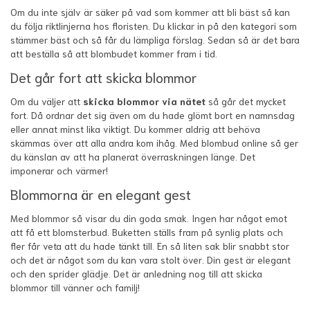
Om du inte själv är säker på vad som kommer att bli bäst så kan
du följa riktlinjerna hos floristen. Du klickar in på den kategori som
stämmer bäst och så får du lämpliga förslag. Sedan så är det bara
att beställa så att blombudet kommer fram i tid.
Det går fort att skicka blommor
Om du väljer att
skicka blommor via nätet
så går det mycket
fort. Då ordnar det sig även om du hade glömt bort en namnsdag
eller annat minst lika viktigt. Du kommer aldrig att behöva
skämmas över att alla andra kom ihåg. Med blombud online så ger
du känslan av att ha planerat överraskningen länge. Det
imponerar och värmer!
Blommorna är en elegant gest
Med blommor så visar du din goda smak. Ingen har något emot
att få ett blomsterbud. Buketten ställs fram på synlig plats och
fler får veta att du hade tänkt till. En så liten sak blir snabbt stor
och det är något som du kan vara stolt över. Din gest är elegant
och den sprider glädje. Det är anledning nog till att skicka
blommor till vänner och familj!