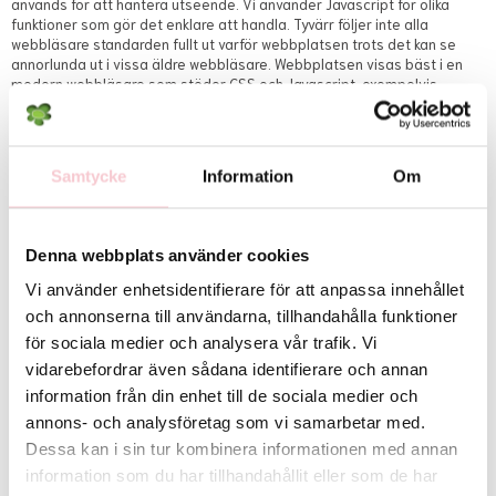
används för att hantera utseende. Vi använder Javascript för olika
funktioner som gör det enklare att handla. Tyvärr följer inte alla
webbläsare standarden fullt ut varför webbplatsen trots det kan se
annorlunda ut i vissa äldre webbläsare. Webbplatsen visas bäst i en
modern webbläsare som stöder CSS och Javascript, exempelvis
senare version av,
-
Google Chrome
-
Firefox
Samtycke
Information
Om
-
Internet Explorer
-
Safari
Skärmupplösning
Denna webbplats använder cookies
Webbplatsen är byggd med "responsiv design" och fungerar bra
oavsett enhet.
Vi använder enhetsidentifierare för att anpassa innehållet
och annonserna till användarna, tillhandahålla funktioner
Produktion
för sociala medier och analysera vår trafik. Vi
Denna
webbutik
är skapad av
Wikinggruppen
. Wikinggruppen är en
vidarebefordrar även sådana identifierare och annan
komplett webbyrå belägen i Hudiksvall och en av Sveriges större
leverantörer av e-handelssystem. Välkommen att
kontakta
information från din enhet till de sociala medier och
Wikinggruppen
vid eventuella frågor eller synpunkter kring denna
annons- och analysföretag som vi samarbetar med.
webbplats.
Dessa kan i sin tur kombinera informationen med annan
information som du har tillhandahållit eller som de har