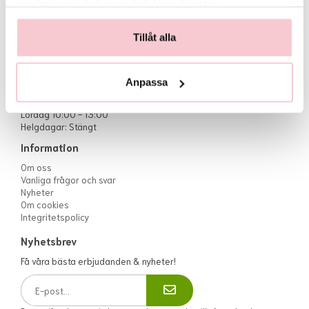
samlat in när du har använt deras tjänster.
Kundtjänst
Handla
Tillåt alla
Kontaktas via mejl
Kundtjänst
info@flowerhouse.se
Köpvillkor
eller via
kontaktformuläret
Logga in
Anpassa
Öppettider:
Måndag till fredag 10:00-17:00
Lördag 10:00 - 13:00
Helgdagar: Stängt
Information
Om oss
Vanliga frågor och svar
Nyheter
Om cookies
Integritetspolicy
Nyhetsbrev
Få våra bästa erbjudanden & nyheter!