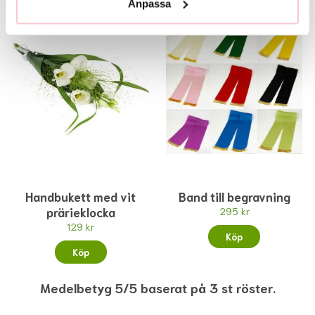
Anpassa
Handbukett med vit
Band till begravning
prärieklocka
295 kr
129 kr
Köp
Köp
Medelbetyg 5/5 baserat på 3 st röster.