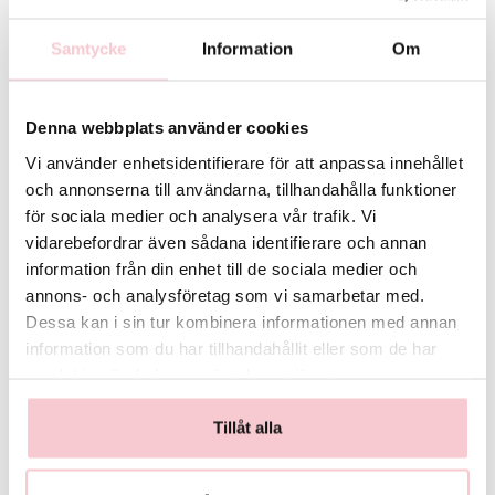
alltid att bukettens färg, form och värde bevaras. Skulle detta inte vara
möjligt så kontaktas du innan leverans.
Samtycke
Information
Om
För fullständiga villkor, se:
https://www.flowerhouse.se/info/villkor/
Denna webbplats använder cookies
Vi använder enhetsidentifierare för att anpassa innehållet
och annonserna till användarna, tillhandahålla funktioner
för sociala medier och analysera vår trafik. Vi
vidarebefordrar även sådana identifierare och annan
information från din enhet till de sociala medier och
annons- och analysföretag som vi samarbetar med.
Dessa kan i sin tur kombinera informationen med annan
Handbukett med en
Handbukett med en röd
information som du har tillhandahållit eller som de har
rosa germini
ros
samlat in när du har använt deras tjänster.
129 kr
89 kr
Tillåt alla
Köp
Köp