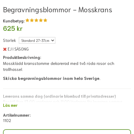
Begravningsblommor - Mosskrans
Kundbetyg:
625 kr
Storlek
EJ I SÄSONG
Produktbeskrivning:
Mossklädd kransstomme dekorerad med två röda rosor och
trollhassel.
Skicka begravningsblommor inom hela Sverige.
Leverans samma dag (ordinarie blombud till privatadresser)
Beställ före 13:00 vardagar och 11:00 lördagar för leverans samma
Läs mer
dag. Lokala avvikelser kan förekomma; dessa visas i direkt kassan eller
meddelas snarast via mejl efter lagd beställning.
Artikelnummer:
1102
Leverans samma dag (blombud till företagsadresser)
Beställ före 11:00 vardagar. Lokala avvikelser kan förekomma; dessa
visas i direkt kassan eller meddelas snarast via mejl efter lagd