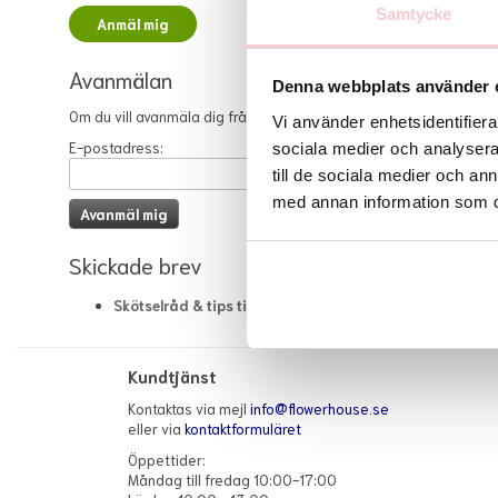
Samtycke
Avanmälan
Denna webbplats använder 
Om du vill avanmäla dig från vårt nyhetsbrev, skriv in din e-pos
Vi använder enhetsidentifierar
E-postadress:
sociala medier och analysera 
till de sociala medier och a
med annan information som du 
Skickade brev
Skötselråd & tips till dina blommor.
| 2015-07-01
Kundtjänst
Kontaktas via mejl
info@flowerhouse.se
eller via
kontaktformuläret
Öppettider:
Måndag till fredag 10:00-17:00