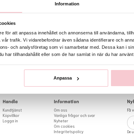
Information
cookies
tadress och klicka på knappen nedan.
e för att anpassa innehållet och annonserna till användarna, tillh
vår trafik. Vi vidarebefordrar även sådana identifierare och anna
nnons- och analysföretag som vi samarbetar med. Dessa kan i sin
har tillhandahållit eller som de har samlat in när du har använt 
Anpassa
Handla
Information
Ny
Kundtjänst
Om oss
Få 
Köpvillkor
Vanliga frågor och svar
Logga in
Nyheter
Om cookies
Integritetspolicy
De u