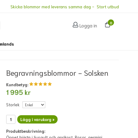
Skicka blommor med leverans samma dag - Stort utbud
0
Logga in
omlands
Begravningsblommor - Solsken
Kundbetyg:
1 995 kr
Storlek
Lägg i varukorg »
Produktbeskrivning:
Öppet hjärta i ljusgult och aprikost. Rosor, germini,