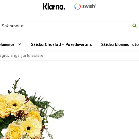
blommor
Skicka Choklad - Paketleverans
Skicka blommor ut
egravningshjärta Solsken