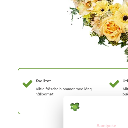
Kvalitet
Ut
Alltid fräscha blommor med lång
All
hållbarhet
buk
Samtycke