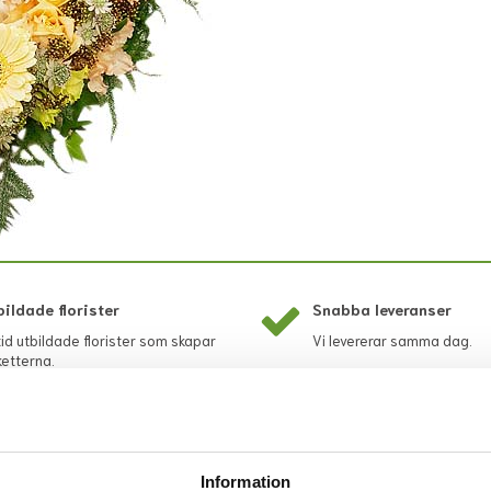
bildade florister
Snabba leveranser
tid utbildade florister som skapar
Vi levererar samma dag.
etterna.
Information