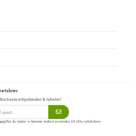
se:
https://www.flowerhouse.se/info/villkor/
hetsbrev
våra bästa erbjudanden & nyheter!
ppgifter du matar in kommer endast användas till våra nyhetsbrev.