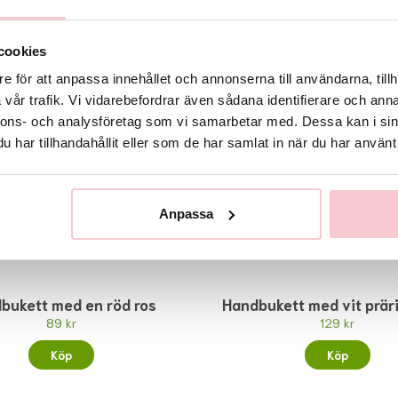
Rekommenderade tillbehör till denna produkt
cookies
e för att anpassa innehållet och annonserna till användarna, tillh
vår trafik. Vi vidarebefordrar även sådana identifierare och anna
nnons- och analysföretag som vi samarbetar med. Dessa kan i sin
har tillhandahållit eller som de har samlat in när du har använt 
Anpassa
bukett med en röd ros
Handbukett med vit prär
89 kr
129 kr
Köp
Köp