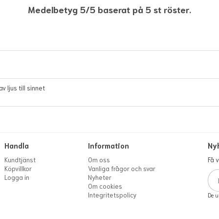
Medelbetyg 5/5 baserat på 5 st röster.
ljus till sinnet
Handla
Information
Ny
Kundtjänst
Om oss
Få 
Köpvillkor
Vanliga frågor och svar
Logga in
Nyheter
Om cookies
Integritetspolicy
De u