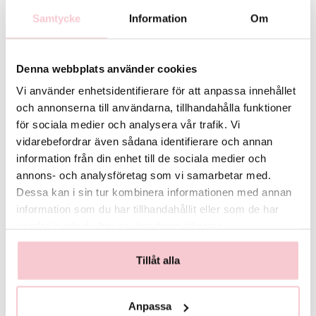
möjligt så kontaktas du innan leverans.
Samtycke
Information
Om
För fullständiga villkor, se:
https://www.flowerhouse.se/info/villkor/
Denna webbplats använder cookies
Vi använder enhetsidentifierare för att anpassa innehållet
och annonserna till användarna, tillhandahålla funktioner
för sociala medier och analysera vår trafik. Vi
vidarebefordrar även sådana identifierare och annan
information från din enhet till de sociala medier och
annons- och analysföretag som vi samarbetar med.
Dessa kan i sin tur kombinera informationen med annan
Glasvas
Chokladstrut
information som du har tillhandahållit eller som de har
125 kr
99 kr
samlat in när du har använt deras tjänster.
Köp
Köp
Tillåt alla
Anpassa