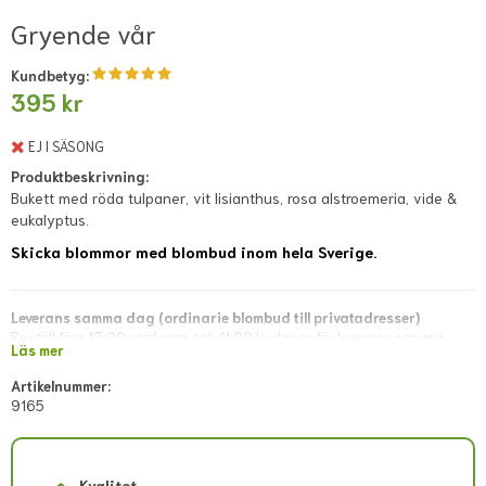
Gryende vår
Kundbetyg:
395 kr
EJ I SÄSONG
Produktbeskrivning:
Bukett med röda tulpaner, vit lisianthus, rosa alstroemeria, vide &
eukalyptus.
Skicka blommor med blombud inom hela Sverige.
Leverans samma dag (ordinarie blombud till privatadresser)
Beställ före 13:00 vardagar och 11:00 lördagar för leverans samma
Läs mer
dag. Lokala avvikelser kan förekomma; dessa visas i direkt kassan eller
meddelas snarast via mejl efter lagd beställning.
Artikelnummer:
9165
Leverans samma dag (blombud till företagsadresser)
Beställ före 11:00 vardagar. Lokala avvikelser kan förekomma; dessa
visas i direkt kassan eller meddelas snarast via mejl efter lagd
beställning.
Kvalitet