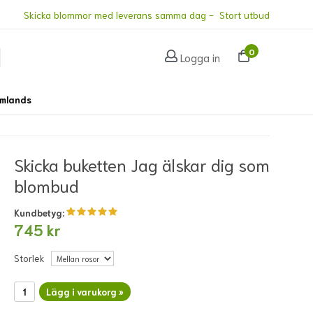
Skicka blommor med leverans samma dag - Stort utbud
0
Logga in
omlands
Skicka buketten Jag älskar dig som
blombud
Kundbetyg:
745 kr
Storlek
Lägg i varukorg »