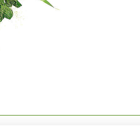
bildade florister
Snabba leveranser
tid utbildade florister som skapar
Vi levererar samma dag.