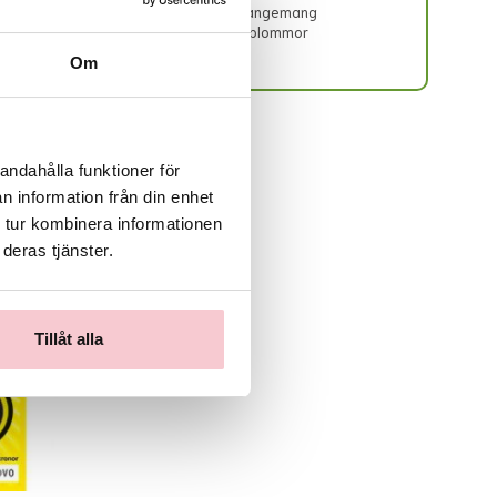
Leverans av begravningsblommor
- Blomsterarrangemang
Beställningen behöver inkomma 3 vardagar innan
- Begravningsblommor
begravningsdatumet och gärna med längre framförhållning
Om
om lokal butik ska hinna beställa in specifika blommor
och/eller att blommor som t.ex. lilja ska hinna slå ut i tid.
Begravningsband kan behöva 3-4 dagars varsel för att hinna
textas.
Lokala avvikelser kan förekomma; dessa visas i direkt kassan
andahålla funktioner för
eller meddelas snarast via mejl efter lagd beställning.
Beställningar som kommer in med kortare varsel än 72
n information från din enhet
timmar (under vardagar) försöker vi leverera men lämnar
 tur kombinera informationen
inga garantier för att detta kan ske.
deras tjänster.
Om beställningen kan utföras trots kort varsel så hanteras
den som en floristens fria val med de blommor butiken har
inne. Färg och form kan ej garanteras i dessa fall, utan endast
värdet.
Om leveransen inte kan utföras alls så kommer kundtjänst att
Tillåt alla
meddela detta via mejl samt återbetala kostnaden till
beställaren.
Vänligen observera att begravningsblommor endast
levereras INRIKES, d.v.s. ej till andra länder än Sverige.
Lokala avvikelser gällande utbud/sortiment:
Det exakta antalet blommor i buketten samt deras färgton