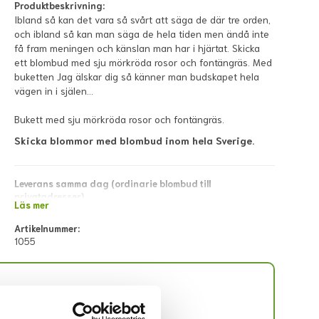
Produktbeskrivning:
Ibland så kan det vara så svårt att säga de där tre orden,
och ibland så kan man säga de hela tiden men ändå inte
få fram meningen och känslan man har i hjärtat. Skicka
ett blombud med sju mörkröda rosor och fontängräs. Med
buketten Jag älskar dig så känner man budskapet hela
vägen in i själen…
Bukett med sju mörkröda rosor och fontängräs.
Skicka blommor med blombud inom hela Sverige.
Leverans samma dag (ordinarie blombud till
privatadresser)
Läs mer
Beställ före 13:00 vardagar och 11:00 lördagar för leverans
samma dag. Lokala avvikelser kan förekomma; dessa visas i
Artikelnummer:
direkt kassan eller meddelas snarast via mejl efter lagd
1055
beställning.
Leverans samma dag (blombud till företagsadresser)
Beställ före 11:00 vardagar. Lokala avvikelser kan förekomma;
dessa visas i direkt kassan eller meddelas snarast via mejl
Stort utbud
efter lagd beställning.
- Buketter