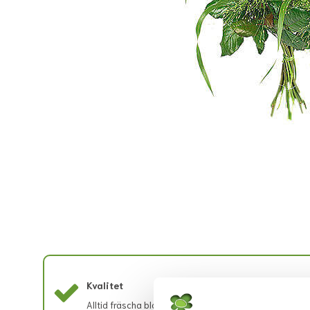
Kvalitet
Ut
Alltid fräscha blommor med lång
All