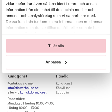
Leveransvillkor för denna kategori
vidarebefordrar även sådana identifierare och annan
•
OBS: Kan ej levereras samma dag som mottagen beställning. Inga
information från din enhet till de sociala medier och
utskick/leveranser helger.
annons- och analysföretag som vi samarbetar med.
Läs mer
•
Skickas med paket hem till mottagaren via DHL, PostNord eller Early Bird.
Dessa kan i sin tur kombinera informationen med annan
•
Stopptid vardagar för att kunna lämna depån samma dag: 11:00.
Artikelnummer:
•
Ungefärliga leveranstider: Se artikelbeskrivning.
information som du har tillhandahållit eller som de har
SKU 10303
samlat in när du har använt deras tjänster.
Recensioner
Tillåt alla
2020-12-24 av
Jessica
Anpassa
Kundtjänst
Handla
Kontaktas via mejl
Kundtjänst
info@flowerhouse.se
Köpvillkor
eller via
kontaktformuläret
Logga in
Öppettider:
Måndag till fredag 10:00-17:00
Lördag 10:00 - 13:00