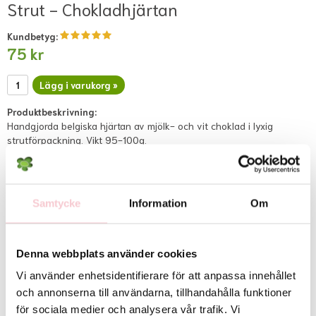
Strut - Chokladhjärtan
Kundbetyg:
75 kr
Lägg i varukorg »
Produktbeskrivning:
Handgjorda belgiska hjärtan av mjölk- och vit choklad i lyxig
strutförpackning. Vikt 95-100g.
OBS! För denna artikel gäller följande:
Skickas via postpaket. 1-3
vardagars leveranstid. Inga leveranser helger. Kan ej kombineras med
övriga produktkategorier på Flowerhouse.se.
Samtycke
Information
Om
Ingredienser: mjölkchoklad & vit choklad (socker, kakaosmör, helmjölkspulver,
kakaomassa, emulgeringsmedel (sojalecitin), arom (vanilj)), smörolja, socker,
Denna webbplats använder cookies
HASSELNÖTTER, MANDEL, vegetabiliskt fett, sojamjöl, vegetabilisk olja (solros),
emulgeringsmedel (sojalecitin), arom (vanilj), färgämne (karoten). INNEHÅLLER
Vi använder enhetsidentifierare för att anpassa innehållet
HASSELNÖTTER, MANDEL OCH MJÖLK. KAN INNEHÅLLA SPÅR AV ANDRA NÖTTER
och annonserna till användarna, tillhandahålla funktioner
OCH VETE.
för sociala medier och analysera vår trafik. Vi