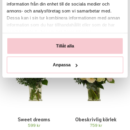
önskad färg
449 kr
information från din enhet till de sociala medier och
339 kr
annons- och analysföretag som vi samarbetar med.
Köp
Dessa kan i sin tur kombinera informationen med annan
Köp
information som du har tillhandahållit eller som de har
samlat in när du har använt deras tjänster.
Tillåt alla
Anpassa
Sweet dreams
Obeskrivlig kärlek
599 kr
759 kr