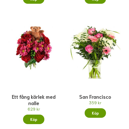
Ett fång kärlek med
San Francisco
nalle
359 kr
629 kr
Köp
Köp