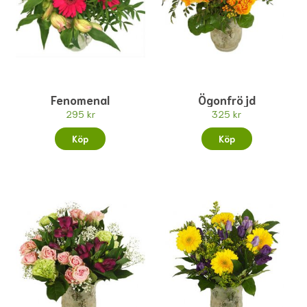
Fenomenal
Ögonfröjd
295 kr
325 kr
Köp
Köp