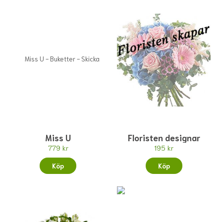
Miss U
Floristen designar
779 kr
195 kr
Köp
Köp