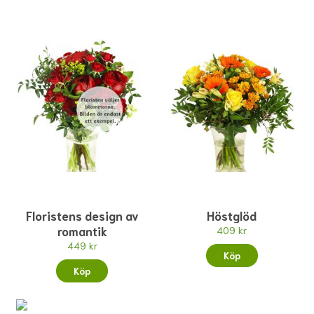
Floristens design av
Höstglöd
romantik
409 kr
449 kr
Köp
Köp