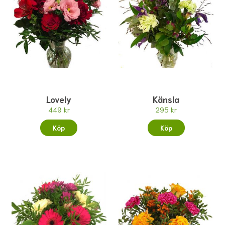
Lovely
Känsla
449 kr
295 kr
Köp
Köp