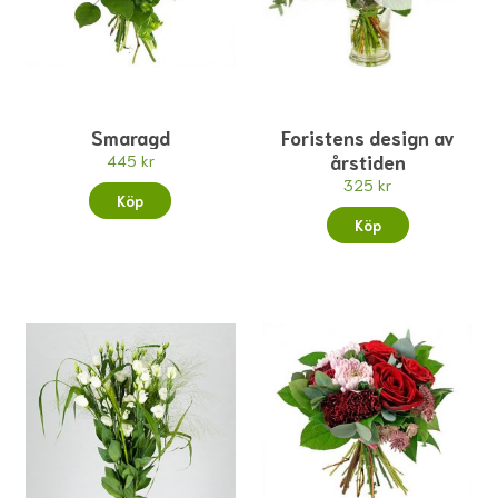
Smaragd
Foristens design av
årstiden
445 kr
325 kr
Köp
Köp