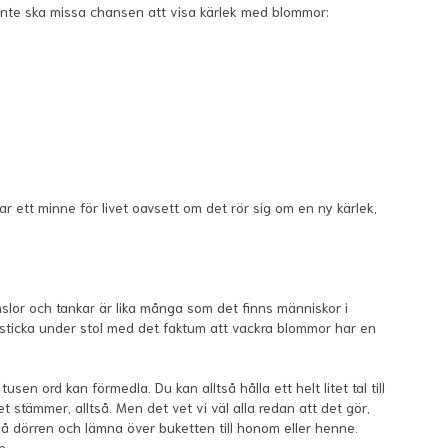
en inte ska missa chansen att visa kärlek med blommor:
ar ett minne för livet oavsett om det rör sig om en ny kärlek,
änslor och tankar är lika många som det finns människor i
 sticka under stol med det faktum att vackra blommor har en
 ord kan förmedla. Du kan alltså hålla ett helt litet tal till
tämmer, alltså. Men det vet vi väl alla redan att det gör,
på dörren och lämna över buketten till honom eller henne.
n.