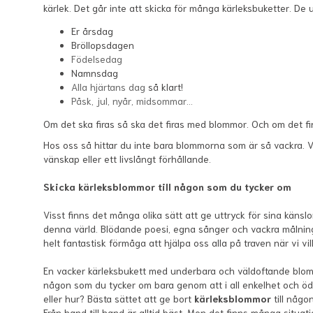
kärlek. Det går inte att skicka för många kärleksbuketter. De u
Er årsdag
Bröllopsdagen
Födelsedag
Namnsdag
Alla hjärtans dag
så klart!
Påsk, jul, nyår, midsommar…
Om det ska firas så ska det firas med blommor. Och om det f
Hos oss så hittar du inte bara blommorna som är så vackra. Vi s
vänskap eller ett livslångt förhållande.
Skicka kärleksblommor till någon som du tycker om
Visst finns det många olika sätt att ge uttryck för sina känsl
denna värld. Blödande poesi, egna sånger och vackra målning
helt fantastisk förmåga att hjälpa oss alla på traven när vi vill
En vacker kärleksbukett med underbara och väldoftande blommor
någon som du tycker om bara genom att i all enkelhet och ödm
eller hur? Bästa sättet att ge bort
kärleksblommor
till någ
Från hand till hand är alltid bäst. Men det finns många situa