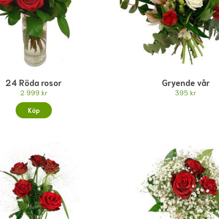
24 Röda rosor
Gryende vår
2 999 kr
395 kr
Köp