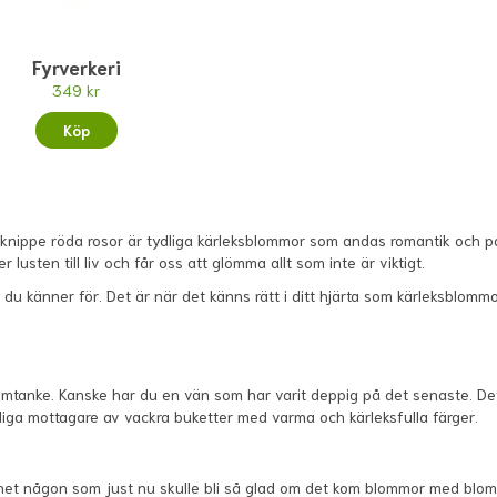
Fyrverkeri
349 kr
Köp
 knippe röda rosor är tydliga kärleksblommor som andas romantik och pa
usten till liv och får oss att glömma allt som inte är viktigt.
 känner för. Det är när det känns rätt i ditt hjärta som kärleksblommor
 omtanke. Kanske har du en vän som har varit deppig på det senaste. D
rdiga mottagare av vackra buketter med varma och kärleksfulla färger.
het någon som just nu skulle bli så glad om det kom blommor med bloms