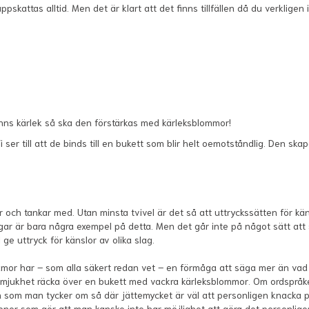
ppskattas alltid. Men det är klart att det finns tillfällen då du verklig
inns kärlek så ska den förstärkas med kärleksblommor!
er till att de binds till en bukett som blir helt oemotståndlig. Den skap
or och tankar med. Utan minsta tvivel är det så att uttryckssätten för k
ar är bara några exempel på detta. Men det går inte på något sätt att
 ge uttryck för känslor av olika slag.
 har – som alla säkert redan vet – en förmåga att säga mer än vad tusen
jukhet räcka över en bukett med vackra kärleksblommor. Om ordspråket s
on som man tycker om så där jättemycket är väl att personligen knacka 
tioner som gör att man kanske inte har möjlighet att göra det personlige