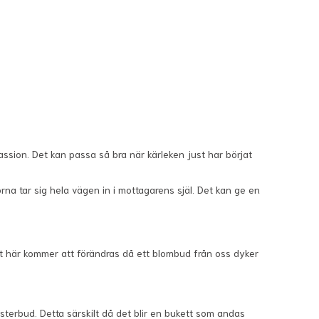
ssion. Det kan passa så bra när kärleken just har börjat
na tar sig hela vägen in i mottagarens själ. Det kan ge en
et här kommer att förändras då ett blombud från oss dyker
terbud. Detta särskilt då det blir en bukett som andas