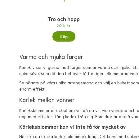
Tro och hopp
325 kr
Köp
Varma och mjuka färger
Kärlek visar vi gärna med färger som är varma och mjuka. Ett
spira såväl som då den behöver få fart igen. Blommorna väcker l
Se närmre på våra unika arrangemang och välj en bukett som du
enorm effekt!
Kärlek mellan vänner
Kärleksblommor är också bra val då du vill visa vänskap och
upp med ett stort fång kärlek från dig. Föräldrar är också vä
Kärleksblommor kan vi inte få för mycket av
När ska du skicka kärleksblommor? Idag! Det finns med säker