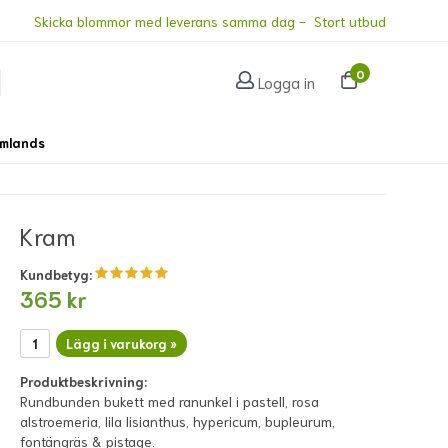
Skicka blommor med leverans samma dag - Stort utbud
0
Logga in
omlands
Kram
Kundbetyg:
365 kr
Lägg i varukorg »
Produktbeskrivning:
Rundbunden bukett med ranunkel i pastell, rosa
alstroemeria, lila lisianthus, hypericum, bupleurum,
fontängräs & pistage.