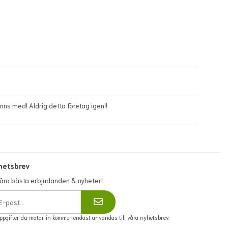
För fullständiga villkor,
se:
https://www.flowerhouse.se/info/villkor/
anns med! Aldrig detta företag igen!!
hetsbrev
våra bästa erbjudanden & nyheter!
ppgifter du matar in kommer endast användas till våra nyhetsbrev.