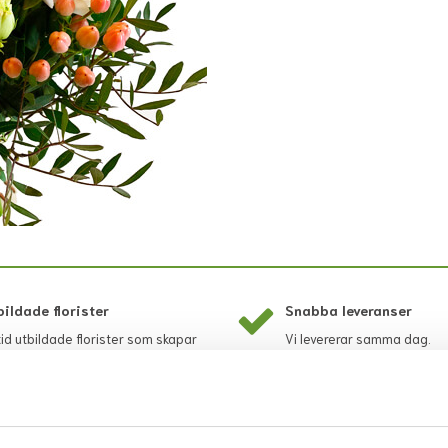
bildade florister
Snabba leveranser
tid utbildade florister som skapar
Vi levererar samma dag.
etterna.