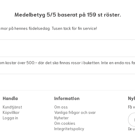
Medelbetyg 5/5 baserat på 159 st röster.
mor på hennes födelsedag. Tusen tack för fin service!
som kostar över 500:- där det ska finnas rosor i buketten. Inte en enda ros f
Handla
Information
Ny
Kundtjänst
Om oss
Få 
Köpvillkor
Vanliga frågor och svar
Logga in
Nyheter
Om cookies
Integritetspolicy
De u