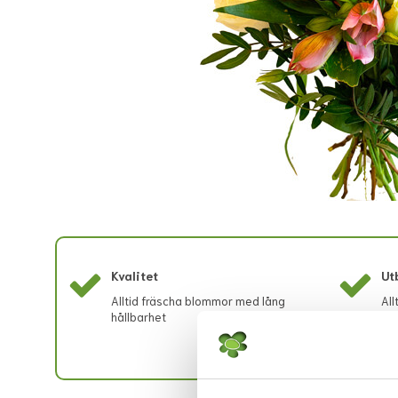
Kvalitet
Ut
Alltid fräscha blommor med lång
All
hållbarhet
buk