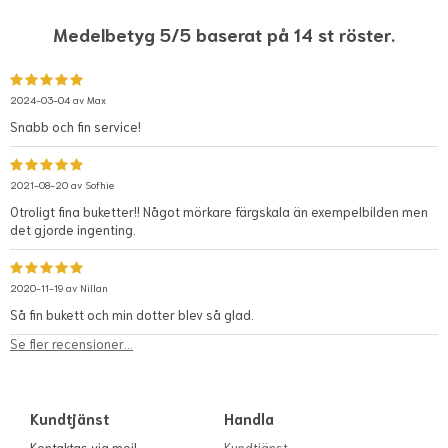
Medelbetyg 5/5 baserat på 14 st röster.
2024-03-04 av
Max
Snabb och fin service!
2021-08-20 av
Sofhie
Otroligt fina buketter!! Något mörkare färgskala än exempelbilden men
det gjorde ingenting.
2020-11-19 av
Nillan
Så fin bukett och min dotter blev så glad.
Se fler recensioner...
Kundtjänst
Handla
Kontaktas via mejl
Kundtjänst