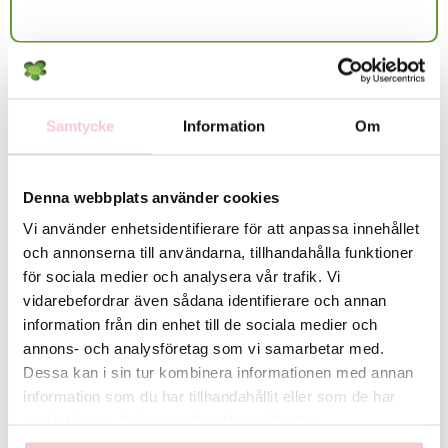
d.v.s. ej till andra länder än Sverige.
Lokala avvikelser gällande utbud/sortiment:
Det exakta antalet blommor i buketten samt deras färgton kan variera
Rekommenderade tillbehör till denna produkt
beroende på dagspriser och lokalt utbud. Vid behov kan vissa
blomsorter bytas ut mot likvärdiga alternativ men floristen säkerställer
Samtycke
Information
Om
alltid att bukettens färg, form och värde bevaras. Skulle detta inte vara
möjligt så kontaktas du innan leverans.
Denna webbplats använder cookies
För fullständiga villkor, se:
https://www.flowerhouse.se/info/villkor/
Vi använder enhetsidentifierare för att anpassa innehållet
och annonserna till användarna, tillhandahålla funktioner
för sociala medier och analysera vår trafik. Vi
vidarebefordrar även sådana identifierare och annan
information från din enhet till de sociala medier och
annons- och analysföretag som vi samarbetar med.
Dessa kan i sin tur kombinera informationen med annan
information som du har tillhandahållit eller som de har
samlat in när du har använt deras tjänster.
Glasvas
Chokladstrut
125 kr
99 kr