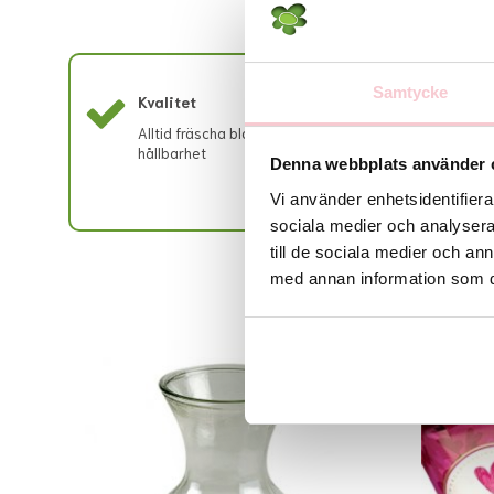
Samtycke
Kvalitet
Ut
Alltid fräscha blommor med lång
All
hållbarhet
buk
Denna webbplats använder 
Vi använder enhetsidentifierar
sociala medier och analysera 
till de sociala medier och a
med annan information som du 