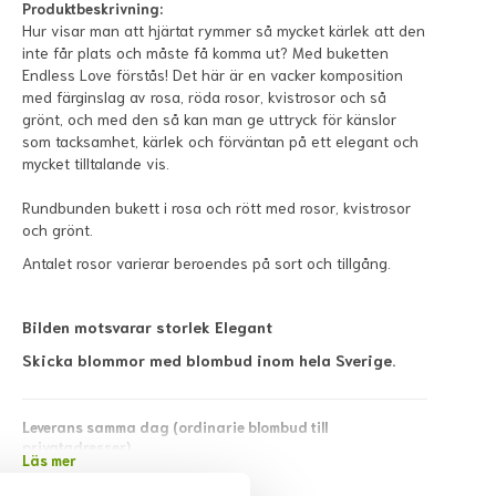
Produktbeskrivning:
Hur visar man att hjärtat rymmer så mycket kärlek att den
inte får plats och måste få komma ut? Med buketten
Endless Love förstås! Det här är en vacker komposition
med färginslag av rosa, röda rosor, kvistrosor och så
grönt, och med den så kan man ge uttryck för känslor
som tacksamhet, kärlek och förväntan på ett elegant och
mycket tilltalande vis.
Rundbunden bukett i rosa och rött med rosor, kvistrosor
och grönt.
Antalet rosor varierar beroendes på sort och tillgång.
Bilden motsvarar storlek Elegant
Skicka blommor med blombud inom hela Sverige.
Leverans samma dag (ordinarie blombud till
privatadresser)
Läs mer
Beställ före 13:00 vardagar och 11:00 lördagar för leverans
samma dag. Lokala avvikelser kan förekomma; dessa visas i