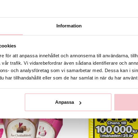
Information
bildade florister
Snabba leveranser
tid utbildade florister som skapar
Vi levererar samma dag.
etterna.
cookies
e för att anpassa innehållet och annonserna till användarna, tillh
vår trafik. Vi vidarebefordrar även sådana identifierare och anna
nnons- och analysföretag som vi samarbetar med. Dessa kan i sin
har tillhandahållit eller som de har samlat in när du har använt 
Rekommenderade tillbehör till denna produkt
Anpassa