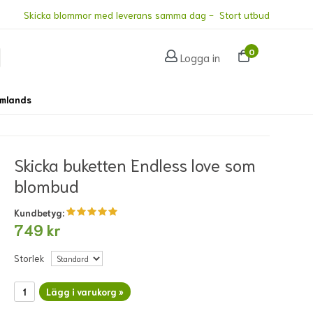
Skicka blommor med leverans samma dag - Stort utbud
0
Logga in
omlands
Skicka buketten Endless love som
blombud
Kundbetyg:
749 kr
Storlek
Lägg i varukorg »