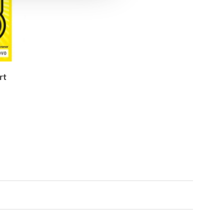
beställaren.
Vänligen observera att begravningsblommor endast
levereras INRIKES, d.v.s. ej till andra länder än Sverige.
Lokala avvikelser gällande utbud/sortiment:
Det exakta antalet blommor i buketten samt deras färgton
kan variera beroende på dagspriser och lokalt utbud. Vid
rt
behov kan vissa blomsorter bytas ut mot likvärdiga alternativ
men floristen säkerställer alltid att bukettens färg, form och
värde bevaras. Skulle detta inte vara möjligt så kontaktas du
innan leverans.
För fullständiga villkor,
se:
https://www.flowerhouse.se/info/villkor/