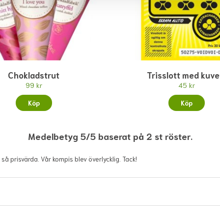
Chokladstrut
Trisslott med kuve
99 kr
45 kr
Köp
Köp
Medelbetyg 5/5 baserat på 2 st röster.
å prisvärda. Vår kompis blev överlycklig. Tack!