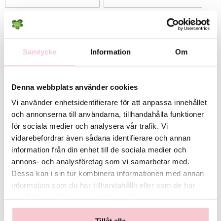
E-post
Meddelande
Samtycke
Information
Om
Denna webbplats använder cookies
Vi använder enhetsidentifierare för att anpassa innehållet
och annonserna till användarna, tillhandahålla funktioner
för sociala medier och analysera vår trafik. Vi
vidarebefordrar även sådana identifierare och annan
information från din enhet till de sociala medier och
annons- och analysföretag som vi samarbetar med.
Dessa kan i sin tur kombinera informationen med annan
Kundtjänst
Handla
information som du har tillhandahållit eller som de har
samlat in när du har använt deras tjänster.
Kontaktas via mejl
Kundtjänst
info@flowerhouse.se
Köpvillkor
eller via
kontaktformuläret
Logga in
Tillåt alla