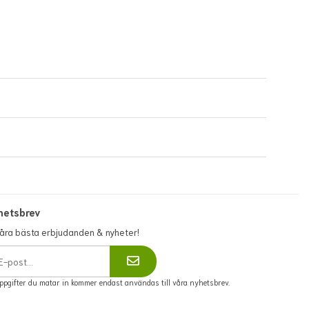
För fullständiga villkor,
se:
https://www.flowerhouse.se/info/villkor/
hetsbrev
våra bästa erbjudanden & nyheter!
ppgifter du matar in kommer endast användas till våra nyhetsbrev.