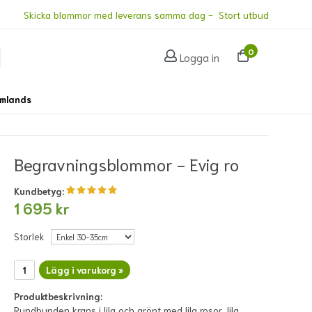
Skicka blommor med leverans samma dag - Stort utbud
0
Logga in
omlands
Begravningsblommor - Evig ro
Kundbetyg:
1 695 kr
Storlek
Lägg i varukorg »
Produktbeskrivning:
Rundbunden krans i lila och grönt med lila rosor, lila