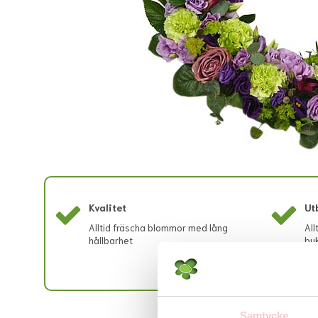
Kvalitet
Ut
Alltid fräscha blommor med lång
All
hållbarhet
buk
Samtycke