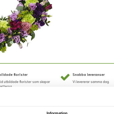
bildade florister
Snabba leveranser
tid utbildade florister som skapar
Vi levererar samma dag.
etterna.
Information