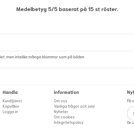
Medelbetyg 5/5 baserat på 15 st röster.
s det, men intelika många blommor som på bilden
Handla
Information
Ny
Kundtjänst
Om oss
Få 
Köpvillkor
Vanliga frågor och svar
Logga in
Nyheter
Om cookies
Integritetspolicy
De u