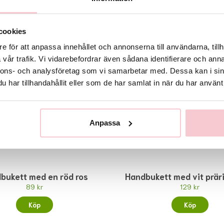
Rekommenderade tillbehör till denna produkt
cookies
e för att anpassa innehållet och annonserna till användarna, tillh
vår trafik. Vi vidarebefordrar även sådana identifierare och anna
nnons- och analysföretag som vi samarbetar med. Dessa kan i sin
har tillhandahållit eller som de har samlat in när du har använt 
Anpassa
bukett med en röd ros
Handbukett med vit prär
89 kr
129 kr
Köp
Köp