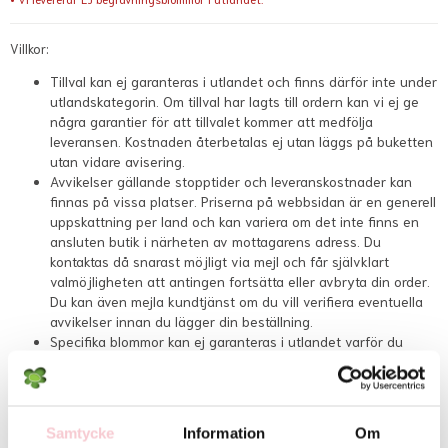
Villkor:
Tillval kan ej garanteras i utlandet och finns därför inte under
utlandskategorin. Om tillval har lagts till ordern kan vi ej ge
några garantier för att tillvalet kommer att medfölja
leveransen. Kostnaden återbetalas ej utan läggs på buketten
utan vidare avisering.
Avvikelser gällande stopptider och leveranskostnader kan
finnas på vissa platser. Priserna på webbsidan är en generell
uppskattning per land och kan variera om det inte finns en
ansluten butik i närheten av mottagarens adress. Du
kontaktas då snarast möjligt via mejl och får självklart
valmöjligheten att antingen fortsätta eller avbryta din order.
Du kan även mejla kundtjänst om du vill verifiera eventuella
avvikelser innan du lägger din beställning.
Specifika blommor kan ej garanteras i utlandet varför du
endast kan välja en prisklass samt önskade färger på
artikelsidan. Den lokala floristen kommer att välja passande
blommor från sitt dagsutbud.
Bukettpriset och leveransavgiften inkluderar tillsammans
Samtycke
Information
Om
kostnaden för blommor, leverans, förmedlingsavgift samt