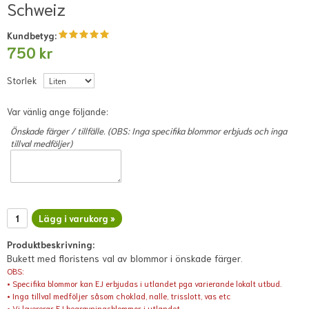
Schweiz
Kundbetyg:
750 kr
Storlek
Var vänlig ange följande:
Önskade färger / tillfälle. (OBS: Inga specifika blommor erbjuds och inga
tillval medföljer)
Lägg i varukorg »
Produktbeskrivning:
Bukett med floristens val av blommor i önskade färger.
OBS:
• Specifika blommor kan EJ erbjudas i utlandet pga varierande lokalt utbud.
• Inga tillval medföljer såsom choklad, nalle, trisslott, vas etc
• Vi levererar EJ begravningsblommor i utlandet.