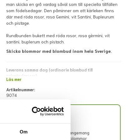
man skicka en grå vardag såväl som till speciella tillfällen
som födelsedagar. Den påminner om att kärleken finns
där med röda rosor, rosa Gemini, vit Santini, Bupleurum
och pistage.
Rundbunden bukett med röda rosor, rosa gèrmini, vit
santini, buplerum och pistach.
Skicka blommor med blombud inom hela Sverige.
Leverans samma dag (ordinarie blombud till
privatadresser)
Läs mer
Beställ före 13:00 vardagar och 11:00 lördagar för leverans
samma dag. Lokala avvikelser kan förekomma; dessa visas i
Artikelnummer:
direkt kassan eller meddelas snarast via mejl efter lagd
9074
beställning.
Leverans samma dag (blombud till företagsadresser)
Beställ före 11:00 vardagar. Lokala avvikelser kan förekomma;
dessa visas i direkt kassan eller meddelas snarast via mejl
Stort utbud
efter lagd beställning.
- Buketter
Om
Leverans av begravningsblommor
- Blomsterarrangemang
Beställningen behöver inkomma 3 vardagar innan
- Begravningsblommor