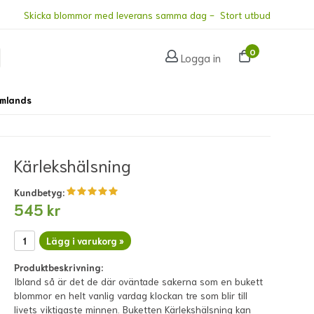
Skicka blommor med leverans samma dag - Stort utbud
0
Logga in
omlands
Kärlekshälsning
Kundbetyg:
545 kr
Lägg i varukorg »
Produktbeskrivning:
Ibland så är det de där oväntade sakerna som en bukett
blommor en helt vanlig vardag klockan tre som blir till
livets viktigaste minnen. Buketten Kärlekshälsning kan