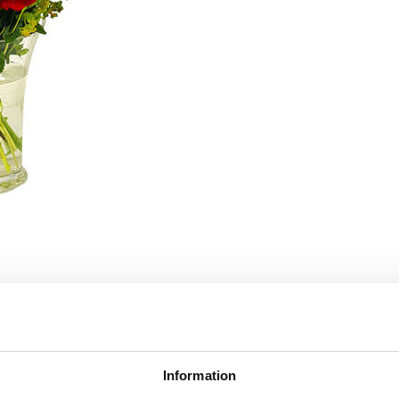
bildade florister
Snabba leveranser
tid utbildade florister som skapar
Vi levererar samma dag.
Information
etterna.