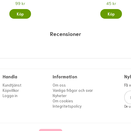
99 kr
45 kr
Köp
Köp
Recensioner
Handla
Information
Ny
Kundtjänst
Om oss
Få 
Köpvillkor
Vanliga frågor och svar
Logga in
Nyheter
Om cookies
Integritetspolicy
De u