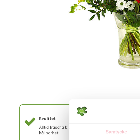
Kvalitet
Ut
Alltid fräscha blommor med lång
All
Samtycke
hållbarhet
buk