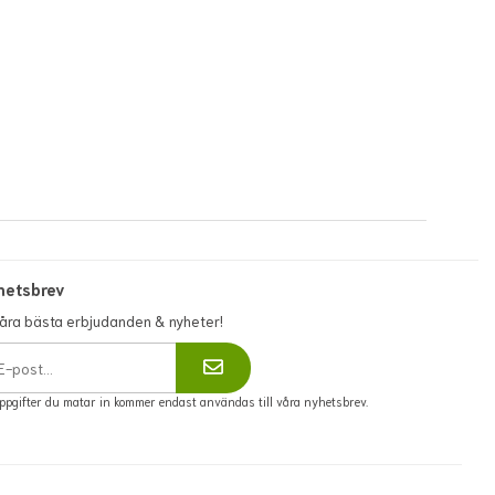
men floristen säkerställer alltid att bukettens färg, form och
värde bevaras. Skulle detta inte vara möjligt så kontaktas du
innan leverans.
För fullständiga villkor,
se:
https://www.flowerhouse.se/info/villkor/
hetsbrev
våra bästa erbjudanden & nyheter!
ppgifter du matar in kommer endast användas till våra nyhetsbrev.