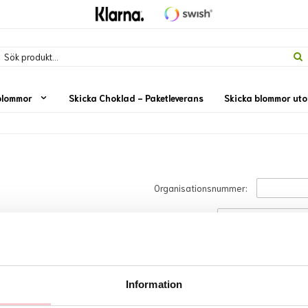
blommor
Skicka Choklad - Paketleverans
Skicka blommor ut
Organisationsnummer:
Postnummer:
Kontaktperson:
Förväntat antal beställningar per må
Information