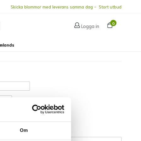
Skicka blommor med leverans samma dag - Stort utbud
0
Logga in
omlands
nad:
Om