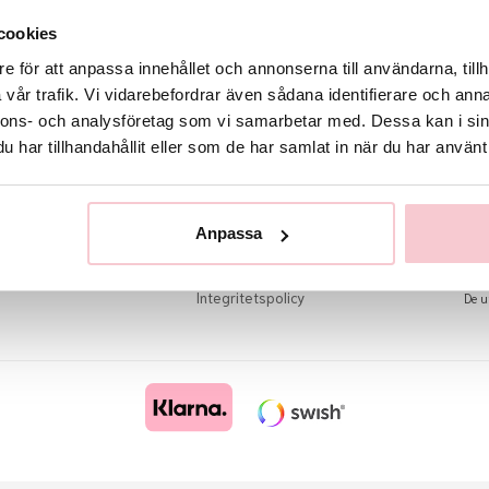
cookies
e för att anpassa innehållet och annonserna till användarna, tillh
vår trafik. Vi vidarebefordrar även sådana identifierare och anna
nnons- och analysföretag som vi samarbetar med. Dessa kan i sin
har tillhandahållit eller som de har samlat in när du har använt 
Handla
Information
Ny
Kundtjänst
Om oss
Få 
Anpassa
Köpvillkor
Vanliga frågor och svar
Logga in
Nyheter
Om cookies
Integritetspolicy
De u