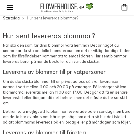
Startsida
Hur sent levereras blommor?
Hur sent levereras blommor?
När ska den som får dina blommor vara hemma? Det är något du
undrar när du ska beställa blomsterbud om det är viktigt för dig att den
som får försändelsen kommer att ta emot i dörren. Hur sent blommor
levereras beror på när du beställer och vart du skickar.
Leverans av blommor till privatpersoner
Om du ska skicka blommor till en privat adress så sker leveranser
normalt sett mellan 11.00 och 20.00 på vardagar. På lördagar så kan
blommorna levereras mellan 11.00 och 17.00. Det går att få en senare
leveranstid eller tidigare då det behövs men det måste du be särskilt
om.
Det kan vara möjligt att få blommor levererade på en söndag men bara
om detta har avtalats om. När inget sägs om detta så blir det istället
så att blommorna levereras på en lördag eller på måndagen som följer.
Leverans av blommor till företag