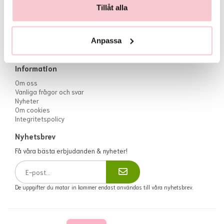
info@flowerhouse.se
Köpvillkor
Tillåt alla
eller via
kontaktformuläret
Logga in
Öppettider:
Måndag till fredag 10:00-17:00
Anpassa
Lördag 10:00 - 13:00
Helgdagar: Stängt
Information
Om oss
Vanliga frågor och svar
Nyheter
Om cookies
Integritetspolicy
Nyhetsbrev
Få våra bästa erbjudanden & nyheter!
De uppgifter du matar in kommer endast användas till våra nyhetsbrev.