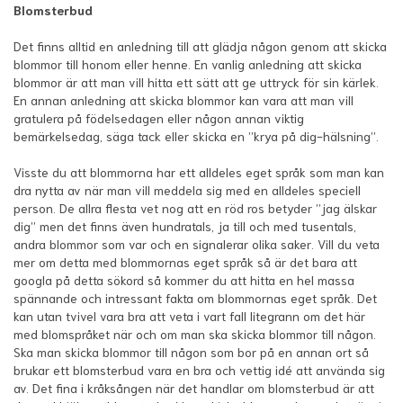
Blomsterbud
Det finns alltid en anledning till att glädja någon genom att skicka
blommor till honom eller henne. En vanlig anledning att skicka
blommor är att man vill hitta ett sätt att ge uttryck för sin kärlek.
En annan anledning att skicka blommor kan vara att man vill
gratulera på födelsedagen eller någon annan viktig
bemärkelsedag, säga tack eller skicka en ”krya på dig-hälsning”.
Visste du att blommorna har ett alldeles eget språk som man kan
dra nytta av när man vill meddela sig med en alldeles speciell
person. De allra flesta vet nog att en röd ros betyder ”jag älskar
dig” men det finns även hundratals, ja till och med tusentals,
andra blommor som var och en signalerar olika saker. Vill du veta
mer om detta med blommornas eget språk så är det bara att
googla på detta sökord så kommer du att hitta en hel massa
spännande och intressant fakta om blommornas eget språk. Det
kan utan tvivel vara bra att veta i vart fall litegrann om det här
med blomspråket när och om man ska skicka blommor till någon.
Ska man skicka blommor till någon som bor på en annan ort så
brukar ett blomsterbud vara en bra och vettig idé att använda sig
av. Det fina i kråksången när det handlar om blomsterbud är att