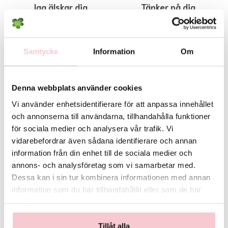
Jag älskar dig
Tänker på dig
745 kr
445 kr
Köp
Köp
Samtycke
Information
Om
Denna webbplats använder cookies
Vi använder enhetsidentifierare för att anpassa innehållet
och annonserna till användarna, tillhandahålla funktioner
för sociala medier och analysera vår trafik. Vi
vidarebefordrar även sådana identifierare och annan
information från din enhet till de sociala medier och
annons- och analysföretag som vi samarbetar med.
Dessa kan i sin tur kombinera informationen med annan
information som du har tillhandahållit eller som de har
samlat in när du har använt deras tjänster.
Sweet
Färgsprak
219 kr
449 kr
Tillåt alla