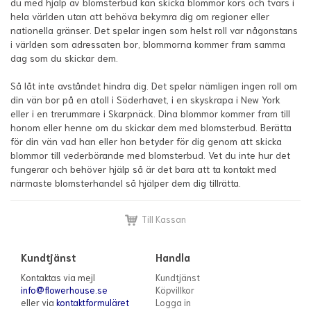
du med hjälp av blomsterbud kan skicka blommor kors och tvärs i
hela världen utan att behöva bekymra dig om regioner eller
nationella gränser. Det spelar ingen som helst roll var någonstans
i världen som adressaten bor, blommorna kommer fram samma
dag som du skickar dem.
Så låt inte avståndet hindra dig. Det spelar nämligen ingen roll om
din vän bor på en atoll i Söderhavet, i en skyskrapa i New York
eller i en trerummare i Skarpnäck. Dina blommor kommer fram till
honom eller henne om du skickar dem med blomsterbud. Berätta
för din vän vad han eller hon betyder för dig genom att skicka
blommor till vederbörande med blomsterbud. Vet du inte hur det
fungerar och behöver hjälp så är det bara att ta kontakt med
närmaste blomsterhandel så hjälper dem dig tillrätta.
Till Kassan
Kundtjänst
Handla
Kontaktas via mejl
Kundtjänst
info@flowerhouse.se
Köpvillkor
eller via
kontaktformuläret
Logga in