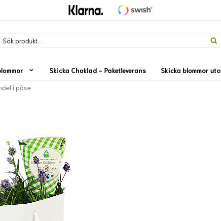
blommor
Skicka Choklad - Paketleverans
Skicka blommor ut
ndel i påse