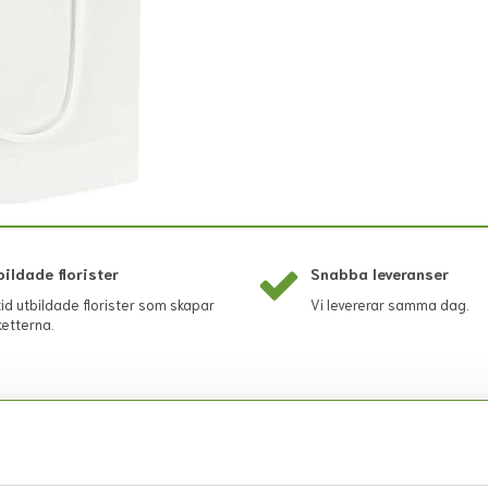
bildade florister
Snabba leveranser
tid utbildade florister som skapar
Vi levererar samma dag.
etterna.
Rekommenderade tillbehör till denna produkt