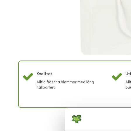
Kvalitet
Ut
Alltid fräscha blommor med lång
All
hållbarhet
buk