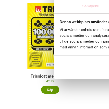
Samtycke
Denna webbplats använder 
Vi använder enhetsidentifierar
sociala medier och analysera 
till de sociala medier och a
med annan information som du 
Trisslott med kuvert
45 kr
Köp