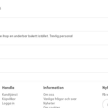
3
 ihop en underbar bukett istället. Trevlig personal
Handla
Information
Ny
Kundtjänst
Om oss
Få 
Köpvillkor
Vanliga frågor och svar
Logga in
Nyheter
Om cookies