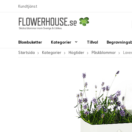
Kundtjänst
Blombuketter
Kategorier
Tillval
Begravnings
Startsida
Kategorier
Högtider
Påskblommor
Lave