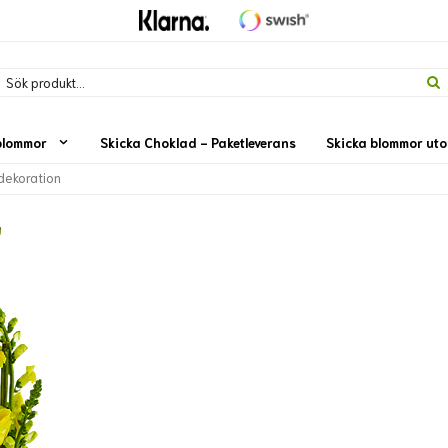
blommor
Skicka Choklad - Paketleverans
Skicka blommor ut
dekoration