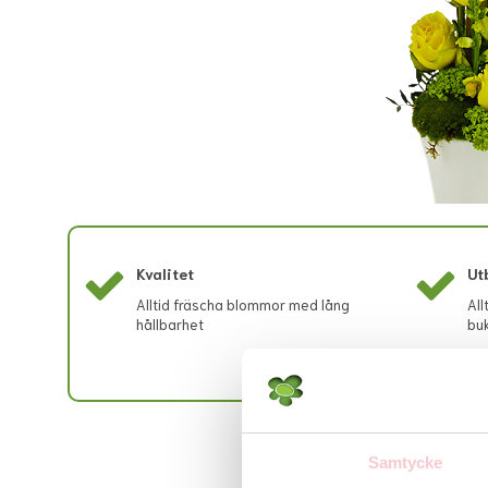
Kvalitet
Ut
Alltid fräscha blommor med lång
All
hållbarhet
buk
Samtycke