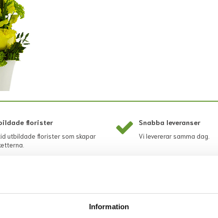
bildade florister
Snabba leveranser
tid utbildade florister som skapar
Vi levererar samma dag.
etterna.
Rekommenderade tillbehör till denna produkt
Information