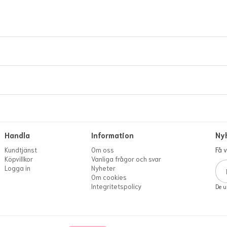
Handla
Information
Ny
Kundtjänst
Om oss
Få 
Köpvillkor
Vanliga frågor och svar
Logga in
Nyheter
Om cookies
Integritetspolicy
De u