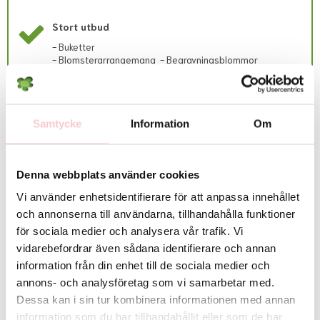
floristens fria val med de blommor butiken har inne. Färg och form kan ej
garanteras i dessa fall, utan endast värdet.
Stort utbud
Om leveransen inte kan utföras alls så kommer kundtjänst att meddela
- Buketter
detta via mejl samt återbetala kostnaden till beställaren.
- Blomsterarrangemang - Begravningsblommor
Vänligen observera att begravningsblommor endast levereras INRIKES,
d.v.s. ej till andra länder än Sverige.
Lokala avvikelser gällande utbud/sortiment:
Samtycke
Information
Om
Det exakta antalet blommor i buketten samt deras färgton kan variera
Rekommenderade tillbehör till denna produkt
beroende på dagspriser och lokalt utbud. Vid behov kan vissa
blomsorter bytas ut mot likvärdiga alternativ men floristen säkerställer
alltid att bukettens färg, form och värde bevaras. Skulle detta inte vara
Denna webbplats använder cookies
möjligt så kontaktas du innan leverans.
Vi använder enhetsidentifierare för att anpassa innehållet
För fullständiga villkor, se:
https://www.flowerhouse.se/info/villkor/
och annonserna till användarna, tillhandahålla funktioner
för sociala medier och analysera vår trafik. Vi
vidarebefordrar även sådana identifierare och annan
information från din enhet till de sociala medier och
annons- och analysföretag som vi samarbetar med.
Dessa kan i sin tur kombinera informationen med annan
information som du har tillhandahållit eller som de har