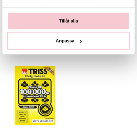
samlat in när du har använt deras tjänster.
Tillåt alla
Glasvas
Chokladstrut
125 kr
99 kr
Köp
Köp
Anpassa