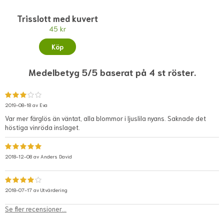
Trisslott med kuvert
45 kr
Köp
Medelbetyg 5/5 baserat på 4 st röster.
2019-08-18 av
Eva
Var mer färglös än väntat, alla blommor i ljuslila nyans. Saknade det
höstiga vinröda inslaget.
2018-12-08 av
Anders David
2018-07-17 av
Utvärdering
Se fler recensioner...