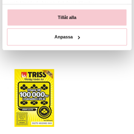
samlat in när du har använt deras tjänster.
Tillåt alla
Glasvas
Chokladstrut
125 kr
99 kr
Anpassa
Köp
Köp