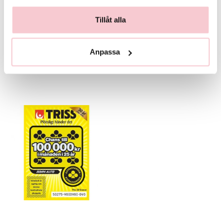
Tillåt alla
Glasvas
Chokladstrut
125 kr
99 kr
Anpassa
Köp
Köp