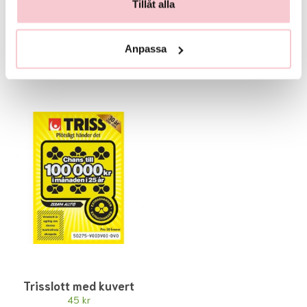
Tillåt alla
Glasvas
Chokladstrut
125 kr
99 kr
Anpassa
Köp
Köp
Trisslott med kuvert
45 kr