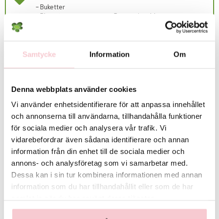
Om leveransen inte kan utföras alls så kommer kundtjänst att meddela
- Buketter
detta via mejl samt återbetala kostnaden till beställaren.
- Blomsterarrangemang - Begravningsblommor
Vänligen observera att begravningsblommor endast levereras INRIKES,
d.v.s. ej till andra länder än Sverige.
Lokala avvikelser gällande utbud/sortiment:
Samtycke
Information
Om
Det exakta antalet blommor i buketten samt deras färgton kan variera
Rekommenderade tillbehör till denna produkt
beroende på dagspriser och lokalt utbud. Vid behov kan vissa
blomsorter bytas ut mot likvärdiga alternativ men floristen säkerställer
alltid att bukettens färg, form och värde bevaras. Skulle detta inte vara
Denna webbplats använder cookies
möjligt så kontaktas du innan leverans.
Vi använder enhetsidentifierare för att anpassa innehållet
och annonserna till användarna, tillhandahålla funktioner
För fullständiga villkor, se:
https://www.flowerhouse.se/info/villkor/
för sociala medier och analysera vår trafik. Vi
vidarebefordrar även sådana identifierare och annan
information från din enhet till de sociala medier och
annons- och analysföretag som vi samarbetar med.
Dessa kan i sin tur kombinera informationen med annan
information som du har tillhandahållit eller som de har
samlat in när du har använt deras tjänster.