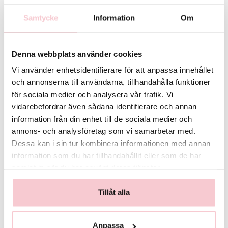
blomsorter bytas ut mot likvärdiga alternativ men floristen säkerställer
alltid att bukettens färg, form och värde bevaras. Skulle detta inte vara
Samtycke
Information
Om
möjligt så kontaktas du innan leverans.
För fullständiga villkor, se:
https://www.flowerhouse.se/info/villkor/
Denna webbplats använder cookies
Vi använder enhetsidentifierare för att anpassa innehållet
och annonserna till användarna, tillhandahålla funktioner
för sociala medier och analysera vår trafik. Vi
vidarebefordrar även sådana identifierare och annan
information från din enhet till de sociala medier och
annons- och analysföretag som vi samarbetar med.
Dessa kan i sin tur kombinera informationen med annan
information som du har tillhandahållit eller som de har
Glasvas
Chokladstrut
samlat in när du har använt deras tjänster.
125 kr
99 kr
Köp
Köp
Tillåt alla
Anpassa