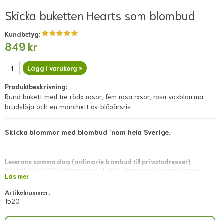
Skicka buketten Hearts som blombud
Kundbetyg:
849 kr
Lägg i varukorg »
Produktbeskrivning:
Rund bukett med tre röda rosor, fem rosa rosor, rosa vaxblomma,
brudslöja och en manchett av blåbärsris.
Skicka blommor med blombud inom hela Sverige.
Leverans samma dag (ordinarie blombud till privatadresser)
Beställ före 13:00 vardagar och 11:00 lördagar för leverans samma
Läs mer
dag. Lokala avvikelser kan förekomma; dessa visas i direkt kassan eller
meddelas snarast via mejl efter lagd beställning.
Artikelnummer:
1520
Leverans samma dag (blombud till företagsadresser)
Beställ före 11:00 vardagar. Lokala avvikelser kan förekomma; dessa
visas i direkt kassan eller meddelas snarast via mejl efter lagd