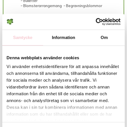
- Buketter
detta via mejl samt återbetala kostnaden till beställaren.
- Blomsterarrangemang - Begravningsblommor
Vänligen observera att begravningsblommor endast levereras INRIKES,
d.v.s. ej till andra länder än Sverige.
Lokala avvikelser gällande utbud/sortiment:
Det exakta antalet blommor i buketten samt deras färgton kan variera
Rekommenderade tillbehör till denna produkt
beroende på dagspriser och lokalt utbud. Vid behov kan vissa
Samtycke
Information
Om
blomsorter bytas ut mot likvärdiga alternativ men floristen säkerställer
alltid att bukettens färg, form och värde bevaras. Skulle detta inte vara
möjligt så kontaktas du innan leverans.
Denna webbplats använder cookies
För fullständiga villkor, se:
https://www.flowerhouse.se/info/villkor/
Vi använder enhetsidentifierare för att anpassa innehållet
och annonserna till användarna, tillhandahålla funktioner
för sociala medier och analysera vår trafik. Vi
vidarebefordrar även sådana identifierare och annan
information från din enhet till de sociala medier och
annons- och analysföretag som vi samarbetar med.
Dessa kan i sin tur kombinera informationen med annan
information som du har tillhandahållit eller som de har
samlat in när du har använt deras tjänster.