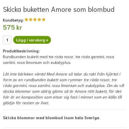
Skicka buketten Amore som blombud
Kundbetyg:
575 kr
Lägg i varukorg »
Produktbeskrivning:
Rundbunden bukett med tre röda rosor, tre röda germini, rosa
santini, rosa limonium och eukalyptus.
Låt inte kärleken vänta! Med Amore så talar du rakt från hjärtat i
form av en rundbunden bukett som rymmer tre röda rosor, tre
röda garmini, rosa santini, rosa limonium och eukalyptus. Om du vill
skicka blommor som aldrig glöms så är Amore rätt bukett, för det
här är en komposition som etsar sig fast i minnet som en källa till
glädje för resten av livet.
Skicka blommor med blombud inom hela Sverige.