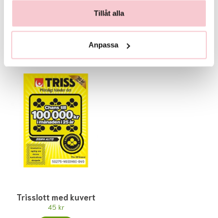
Glasvas
Chokladstrut
Tillåt alla
125 kr
99 kr
Köp
Köp
Anpassa
Trisslott med kuvert
45 kr