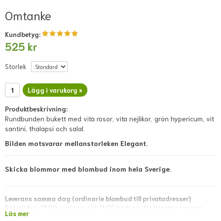
Omtanke
Kundbetyg:
525 kr
Storlek
Lägg i varukorg »
Produktbeskrivning:
Rundbunden bukett med vita rosor, vita nejlikor, grön hypericum, vit
santini, thalapsi och salal.
Bilden motsvarar mellanstorleken Elegant.
Skicka blommor med blombud inom hela Sverige.
Leverans samma dag (ordinarie blombud till privatadresser)
Beställ före 13:00 vardagar och 11:00 lördagar för leverans samma
Läs mer
dag. Lokala avvikelser kan förekomma; dessa visas i direkt kassan eller