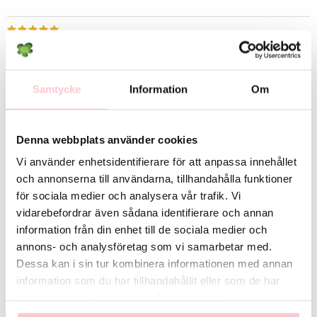
2023-01-19 av
Kerstin
Samtycke
Information
Om
2023-01-07 av
Lena
Denna webbplats använder cookies
2022-06-07 av
Hanna
Vi använder enhetsidentifierare för att anpassa innehållet
och annonserna till användarna, tillhandahålla funktioner
2022-04-27 av
Camilla
för sociala medier och analysera vår trafik. Vi
vidarebefordrar även sådana identifierare och annan
information från din enhet till de sociala medier och
2021-12-11
annons- och analysföretag som vi samarbetar med.
Dessa kan i sin tur kombinera informationen med annan
information som du har tillhandahållit eller som de har
2021-07-10 av
Carol
samlat in när du har använt deras tjänster.