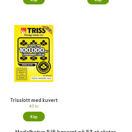
Trisslott med kuvert
45 kr
Köp
Medelbetyg 5/5 baserat på 53 st röster.