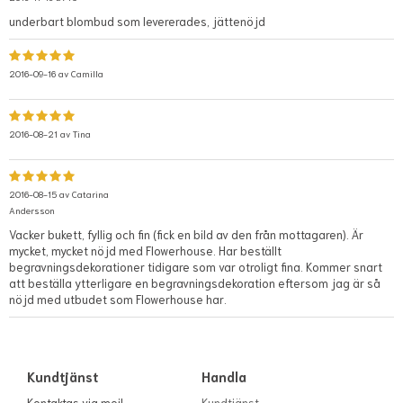
underbart blombud som levererades, jättenöjd
2016-09-16 av
Camilla
2016-08-21 av
Tina
2016-08-15 av
Catarina
Andersson
Vacker bukett, fyllig och fin (fick en bild av den från mottagaren). Är
mycket, mycket nöjd med Flowerhouse. Har beställt
begravningsdekorationer tidigare som var otroligt fina. Kommer snart
att beställa ytterligare en begravningsdekoration eftersom jag är så
nöjd med utbudet som Flowerhouse har.
Kundtjänst
Handla
Kontaktas via mejl
Kundtjänst